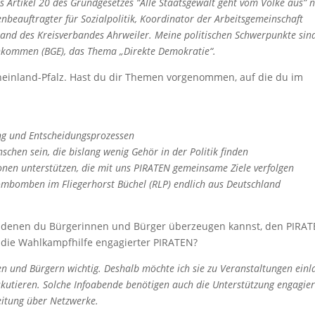
s Artikel 20 des Grundgesetzes “Alle Staatsgewalt geht vom Volke aus” 
enbeauftragter für Sozialpolitik, Koordinator der Arbeitsgemeinschaft
nd des Kreisverbandes Ahrweiler. Meine politischen Schwerpunkte sin
inkommen (BGE), das Thema „Direkte Demokratie“.
Rheinland-Pfalz. Hast du dir Themen vorgenommen, auf die du im
ng und Entscheidungsprozessen
schen sein, die bislang wenig Gehör in der Politik finden
ionen unterstützen, die mit uns PIRATEN gemeinsame Ziele verfolgen
tombomben im Fliegerhorst Büchel (RLP) endlich aus Deutschland
t denen du Bürgerinnen und Bürger überzeugen kannst, den PIRA
 die Wahlkampfhilfe engagierter PIRATEN?
en und Bürgern wichtig. Deshalb möchte ich sie zu Veranstaltungen einl
iskutieren. Solche Infoabende benötigen auch die Unterstützung engagier
reitung über Netzwerke.