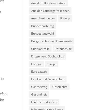
neu
Aus dem Bundesvorstand
Aus den Landtagsfraktionen
d
Ausschreibungen
Bildung
Bundesparteitag
Bundestagswahl
Bürgerrechte und Demokratie
Chatkontrolle
Datenschutz
Drogen und Suchtpolitik
Energie
Europa
Europawahl
TEN
Familie und Gesellschaft
Gastbeitrag
Geschichte
aden,
Gesundheit
ter
Hintergrundbericht
Infrastruktur und Netze