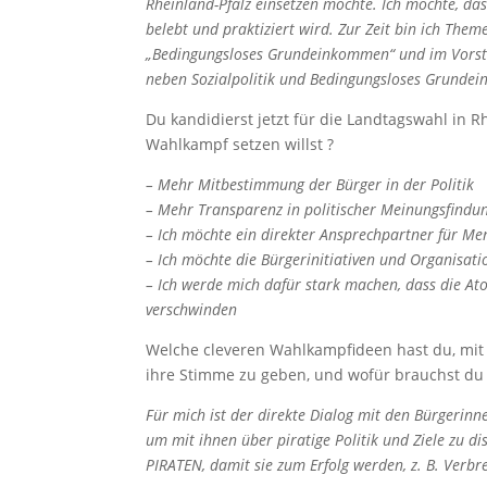
Rheinland-Pfalz einsetzen möchte. Ich möchte, das
belebt und praktiziert wird. Zur Zeit bin ich Them
„Bedingungsloses Grundeinkommen“ und im Vorsta
neben Sozialpolitik und Bedingungsloses Grunde
Du kandidierst jetzt für die Landtagswahl in 
Wahlkampf setzen willst ?
– Mehr Mitbestimmung der Bürger in der Politik
– Mehr Transparenz in politischer Meinungsfindu
– Ich möchte ein direkter Ansprechpartner für Men
– Ich möchte die Bürgerinitiativen und Organisat
– Ich werde mich dafür stark machen, dass die A
verschwinden
Welche cleveren Wahlkampfideen hast du, mi
ihre Stimme zu geben, und wofür brauchst du
Für mich ist der direkte Dialog mit den Bürgerinn
um mit ihnen über piratige Politik und Ziele zu d
PIRATEN, damit sie zum
Erfolg werden, z. B. Verb