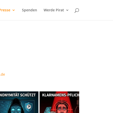
Presse
Spenden
Werde Pirat
.de