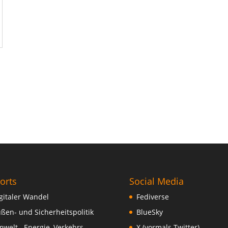
orts
Social Media
gitaler Wandel
Fediverse
ßen- und Sicherheitspolitik
BlueSky
welt-, Energie, Verkehrs-
X (vormals Twitter)