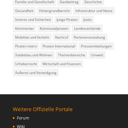
Familie und Gesellschaft
Gastbeitrag
Geschichte
Gesundheit
Hintergrundbericht
Infrastruktur und Netze
Inneres und Sicherheit
Junge Piraten
Justiz
Kommentar
Kommunalpiraten
Landesverbände
Mobilität und Verkehr
Nachruf
Parteiveranstaltung
Piraten intern
Piraten International
Pressemitteilungen
Städtebau und Wohnen
Themenbereiche
Umwelt
Urheberrecht
Wirtschaft und Finanzen
Äußeres und Verteidigung
Weitere Offizielle Portale
Forum
Wiki