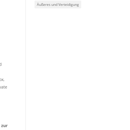
Äußeres und Verteidigung
d
ox,
vate
 zur