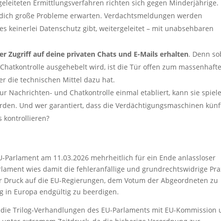
geleiteten Ermittlungsverfahren richten sich gegen Minderjährige.
dich große Probleme erwarten. Verdachtsmeldungen werden
es keinerlei Datenschutz gibt, weitergeleitet – mit unabsehbaren
 Zugriff auf deine privaten Chats und E-Mails erhalten
. Denn so
 Chatkontrolle ausgehebelt wird, ist die Tür offen zum massenhaft
r die technischen Mittel dazu hat.
 zur Nachrichten- und Chatkontrolle einmal etabliert, kann sie spiel
erden. Und wer garantiert, dass die Verdächtigungsmaschinen künf
 kontrollieren?
-Parlament am 11.03.2026 mehrheitlich für ein Ende anlassloser
ament wies damit die fehleranfällige und grundrechtswidrige Pra
r Druck auf die EU-Regierungen, dem Votum der Abgeordneten zu
 in Europa endgültig zu beerdigen.
 die Trilog-Verhandlungen des EU-Parlaments mit EU-Kommission