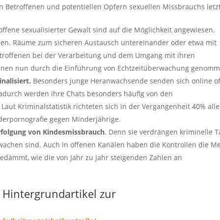
n Betroffenen und potentiellen Opfern sexuellen Missbrauchs letzt
ffene sexualisierter Gewalt sind auf die Möglichkeit angewiesen,
nen. Räume zum sicheren Austausch untereinander oder etwa mit
troffenen bei der Verarbeitung und dem Umgang mit ihren
hnen nun durch die Einführung von Echtzeitüberwachung genomm
alisiert.
Besonders junge Heranwachsende senden sich online of
adurch werden ihre Chats besonders häufig von den
aut Kriminalstatistik richteten sich in der Vergangenheit 40% alle
derpornografie gegen Minderjährige.
erfolgung von Kindesmissbrauch
. Denn sie verdrängen kriminelle T
wachen sind. Auch in offenen Kanälen haben die Kontrollen die M
edämmt, wie die von Jahr zu Jahr steigenden Zahlen an
Hintergrundartikel zur