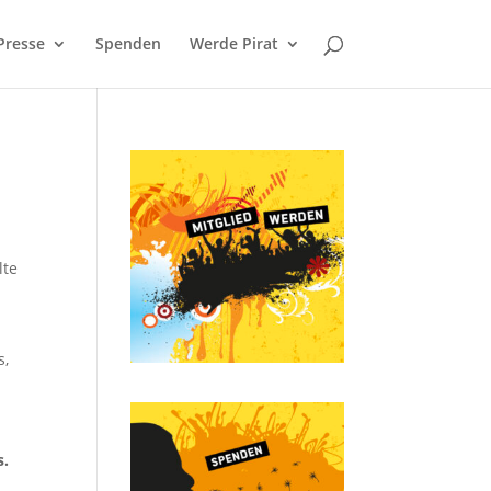
Presse
Spenden
Werde Pirat
lte
s,
s.