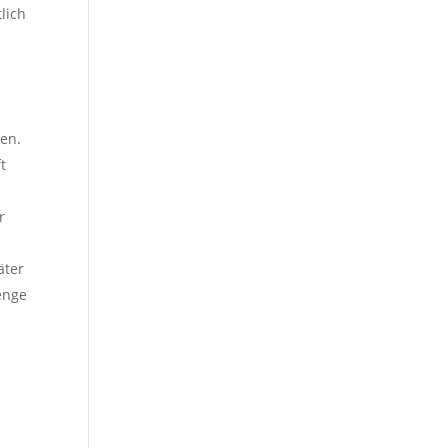
lich
en.
t
r
äter
enge