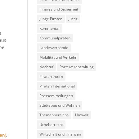
e
Inneres und Sicherheit
Junge Piraten
Justiz
Kommentar
e
Kommunalpiraten
aus
bei
Landesverbände
Mobilität und Verkehr
Nachruf
Parteiveranstaltung
Piraten intern
Piraten International
Pressemitteilungen
Städtebau und Wohnen
Themenbereiche
Umwelt
Urheberrecht
Wirtschaft und Finanzen
ten)
,