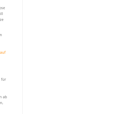
ose
ill
tze
en
lauf
 für
n ab
n,