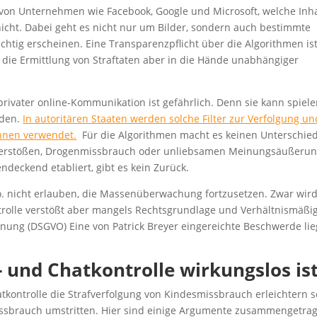
von Unternehmen wie Facebook, Google und Microsoft, welche Inh
nicht. Dabei geht es nicht nur um Bilder, sondern auch bestimmte
chtig erscheinen. Eine Transparenzpflicht über die Algorithmen is
 die Ermittlung von Straftaten aber in die Hände unabhängiger
rivater online-Kommunikation ist gefährlich. Denn sie kann spiel
rden.
In autoritären Staaten werden solche Filter zur Verfolgung un
nnen verwendet.
Für die Algorithmen macht es keinen Unterschied
verstößen, Drogenmissbrauch oder unliebsamen Meinungsäußeru
endeckend etabliert, gibt es kein Zurück.
Co. nicht erlauben, die Massenüberwachung fortzusetzen. Zwar wird
ntrolle verstößt aber mangels Rechtsgrundlage und Verhältnismäßig
ung (DSGVO) Eine von Patrick Breyer eingereichte Beschwerde lie
 und Chatkontrolle wirkungslos is
kontrolle die Strafverfolgung von Kindesmissbrauch erleichtern so
Missbrauch umstritten. Hier sind einige Argumente zusammengetra