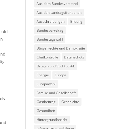
Aus dem Bundesvorstand
Aus den Landtagsfraktionen
Ausschreibungen
Bildung
Bundesparteitag
bald
en
Bundestagswahl
Bürgerrechte und Demokratie
end
Chatkontrolle
Datenschutz
tig
Drogen und Suchtpolitik
Energie
Europa
Europawahl
Familie und Gesellschaft
xis
Gastbeitrag
Geschichte
Gesundheit
Hintergrundbericht
 und
Infrastruktur und Netze