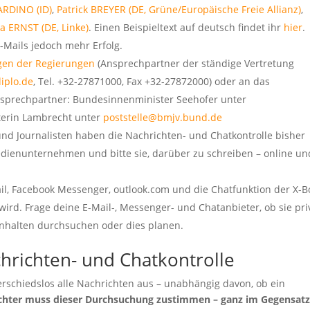
ARDINO (ID)
,
Patrick BREYER (DE, Grüne/Europäische Freie Allianz)
,
a ERNST (DE, Linke)
. Einen Beispieltext auf deutsch findet ihr
hier
.
Mails jedoch mehr Erfolg.
gen der Regierungen
(Ansprechpartner der ständige Vertretung
iplo.de
, Tel. +32-27871000, Fax +32-27872000) oder an das
nsprechpartner: Bundesinnenminister Seehofer unter
sterin Lambrecht unter
poststelle@bmjv.bund.de
und Journalisten haben die Nachrichten- und Chatkontrolle bisher
dienunternehmen und bitte sie, darüber zu schreiben – online un
, Facebook Messenger, outlook.com und die Chatfunktion der X-B
ird. Frage deine E-Mail-, Messenger- und Chatanbieter, ob sie pri
Inhalten durchsuchen oder dies planen.
richten- und Chatkontrolle
erschiedslos alle Nachrichten aus – unabhängig davon, ob ein
ichter muss dieser Durchsuchung zustimmen – ganz im Gegensatz