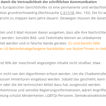
 damit die Vertraulichkeit der schriftlichen Kommunikation
es Europäischen Gerichtshofes ist eine permanente und verdachtsl
tion grundrechtswidrig (Rechtssache
C-511/18
, Abs. 192). Die EU w
Gericht zu stoppen kann Jahre dauern. Deswegen müssen die Gese
en und E-Mail müssen davon ausgehen, dass alle ihre Nachricht
et werden. Sensible Bild- und Textinhalte können an unbekannte
eitet werden und in falsche Hände geraten.
Es sind bereits Fälle
von US-Behördenabgefangene Nacktbilder von Nutzer*innen in Um
d 90% der maschinell angezeigten Inhalte nicht strafbar, etwa
r nicht von den Algorithmen erfasst werden. Um die Chatkontrolle
üssen Hintertüren eingebaut werden. Sobald das geschieht, kann
er oder die die technischen Mittel dazu hat, ausgenutzt werden.
eheimnisse und sensible Regierungsinformationen, wären Angriffe
selung schützt Minderheiten, LGBTQI-Personen, Demokratieaktiviste