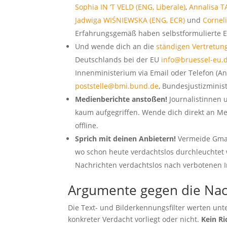
Sophia IN ‘T VELD (ENG, Liberale)
,
Annalisa T
Jadwiga WIŚNIEWSKA (ENG, ECR)
und
Corneli
Erfahrungsgemäß haben selbstformulierte E-
Und wende dich an die
ständigen Vertretun
Deutschlands bei der EU
info@bruessel-eu.d
Innenministerium via Email oder Telefon (A
poststelle@bmi.bund.de
, Bundesjustizmini
Medienberichte anstoßen!
Journalistinnen 
kaum aufgegriffen. Wende dich direkt an Me
offline.
Sprich mit deinen Anbietern!
Vermeide Gmail
wo schon heute verdachtslos durchleuchtet w
Nachrichten verdachtslos nach verbotenen 
Argumente gegen die Nach
Die Text- und Bilderkennungsfilter werten unt
konkreter Verdacht vorliegt oder nicht.
Kein R