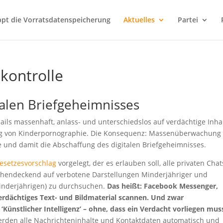
ppt die Vorratsdatenspeicherung
Aktuelles
Partei
kontrolle
talen Briefgeheimnisses
Mails massenhaft, anlass- und unterschiedslos auf verdächtige Inha
ng von Kinderpornographie. Die Konsequenz: Massenüberwachung
le und damit die Abschaffung des digitalen Briefgeheimnisses.
esetzesvorschlag
vorgelegt, der es erlauben soll, alle privaten Chat
ächendeckend auf verbotene Darstellungen Minderjähriger und
nderjährigen) zu durchsuchen.
Das heißt: Facebook Messenger,
rdächtiges Text- und Bildmaterial scannen. Und zwar
‘Künstlicher Intelligenz’ – ohne, dass ein Verdacht vorliegen mus
werden alle Nachrichteninhalte und Kontaktdaten automatisch und