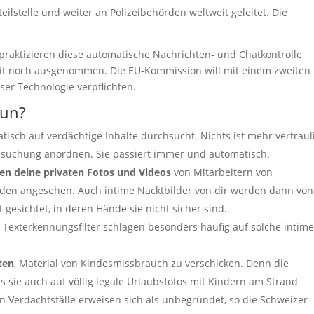
ilstelle und weiter an Polizeibehörden weltweit geleitet. Die
praktizieren diese automatische Nachrichten- und Chatkontrolle
zeit noch ausgenommen. Die EU-Kommission will mit einem zweiten
ser Technologie verpflichten.
tun?
sch auf verdächtige Inhalte durchsucht. Nichts ist mehr vertraul
hsuchung anordnen. Sie passiert immer und automatisch.
en deine privaten Fotos und Videos
von Mitarbeitern von
rden angesehen. Auch intime Nacktbilder von dir werden dann von
esichtet, in deren Hände sie nicht sicher sind.
 Texterkennungsfilter schlagen besonders häufig auf solche intim
ten
, Material von Kindesmissbrauch zu verschicken. Denn die
s sie auch auf völlig legale Urlaubsfotos mit Kindern am Strand
n Verdachtsfälle erweisen sich als unbegründet, so die Schweizer