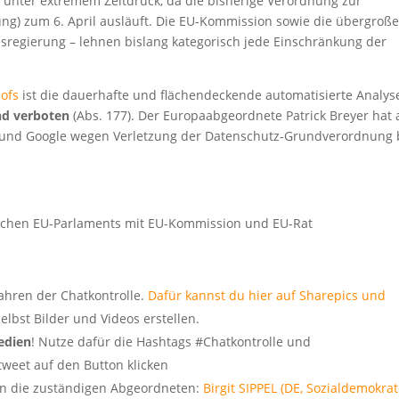
d unter extremem Zeitdruck, da die bisherige Verordnung zur
ung) zum 6. April ausläuft. Die EU-Kommission sowie die übergroß
esregierung – lehnen bislang kategorisch jede Einschränkung der
hofs
ist die dauerhafte und flächendeckende automatisierte Analys
nd verboten
(Abs. 177). Der Europaabgeordnete Patrick Breyer hat 
und Google wegen Verletzung der Datenschutz-Grundverordnung 
wischen EU-Parlaments mit EU-Kommission und EU-Rat
hren der Chatkontrolle.
Dafür kannst du hier auf Sharepics und
elbst Bilder und Videos erstellen.
edien
! Nutze dafür die Hashtags #Chatkontrolle und
tweet auf den Button klicken
n die zuständigen Abgeordneten:
Birgit SIPPEL (DE, Sozialdemokra