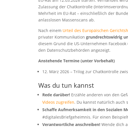
EU-Rat am 12.03.2026 starten. Verhandelt wir
Zulassung der Chatkontrolle (Interimsverordn
Mehrheit im EU-Rat – einschließlich der Bund
anlasslosen Massenscans ab.
Nach einem
Urteil des Europäischen Gerichts
privater Kommunikation
grundrechtswidrig u
diesem Grund die US-Unternehmen Facebook 
den Datenschutzbehörden angezeigt.
Anstehende Termine (unter Vorbehalt)
12. März 2026 – Trilog zur Chatkontrolle z
Was du tun kannst
Rede darüber!
Erzähle anderen von den Gefa
Videos zugreifen
. Du kannst natürlich auch s
Schaffe Aufmerksamkeit in den Sozialen M
#digitalesBriefgeheimnis. Für einen Beispiel
Verantwortliche anschreiben!
Wende dich a