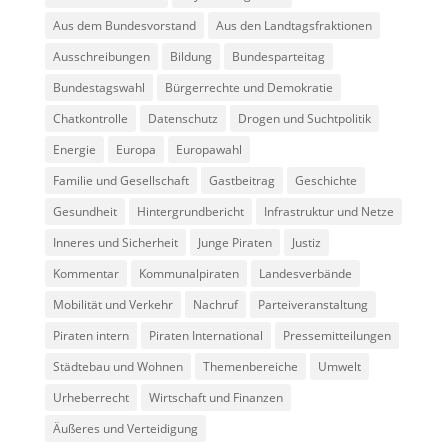
Aus dem Bundesvorstand
Aus den Landtagsfraktionen
Ausschreibungen
Bildung
Bundesparteitag
Bundestagswahl
Bürgerrechte und Demokratie
Chatkontrolle
Datenschutz
Drogen und Suchtpolitik
Energie
Europa
Europawahl
Familie und Gesellschaft
Gastbeitrag
Geschichte
Gesundheit
Hintergrundbericht
Infrastruktur und Netze
Inneres und Sicherheit
Junge Piraten
Justiz
Kommentar
Kommunalpiraten
Landesverbände
Mobilität und Verkehr
Nachruf
Parteiveranstaltung
Piraten intern
Piraten International
Pressemitteilungen
Städtebau und Wohnen
Themenbereiche
Umwelt
Urheberrecht
Wirtschaft und Finanzen
Äußeres und Verteidigung