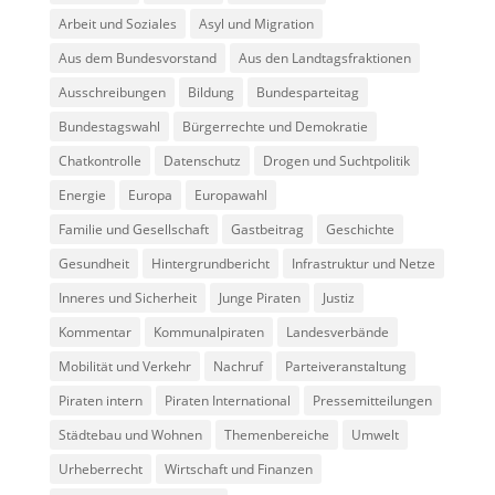
Arbeit und Soziales
Asyl und Migration
Aus dem Bundesvorstand
Aus den Landtagsfraktionen
Ausschreibungen
Bildung
Bundesparteitag
Bundestagswahl
Bürgerrechte und Demokratie
Chatkontrolle
Datenschutz
Drogen und Suchtpolitik
Energie
Europa
Europawahl
Familie und Gesellschaft
Gastbeitrag
Geschichte
Gesundheit
Hintergrundbericht
Infrastruktur und Netze
Inneres und Sicherheit
Junge Piraten
Justiz
Kommentar
Kommunalpiraten
Landesverbände
Mobilität und Verkehr
Nachruf
Parteiveranstaltung
Piraten intern
Piraten International
Pressemitteilungen
Städtebau und Wohnen
Themenbereiche
Umwelt
Urheberrecht
Wirtschaft und Finanzen