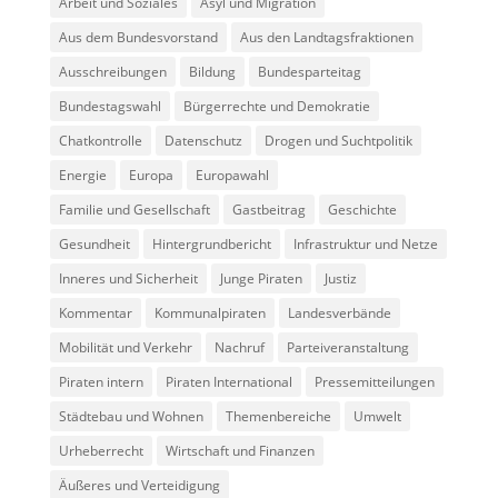
Arbeit und Soziales
Asyl und Migration
Aus dem Bundesvorstand
Aus den Landtagsfraktionen
Ausschreibungen
Bildung
Bundesparteitag
Bundestagswahl
Bürgerrechte und Demokratie
Chatkontrolle
Datenschutz
Drogen und Suchtpolitik
Energie
Europa
Europawahl
Familie und Gesellschaft
Gastbeitrag
Geschichte
Gesundheit
Hintergrundbericht
Infrastruktur und Netze
Inneres und Sicherheit
Junge Piraten
Justiz
Kommentar
Kommunalpiraten
Landesverbände
Mobilität und Verkehr
Nachruf
Parteiveranstaltung
Piraten intern
Piraten International
Pressemitteilungen
Städtebau und Wohnen
Themenbereiche
Umwelt
Urheberrecht
Wirtschaft und Finanzen
Äußeres und Verteidigung