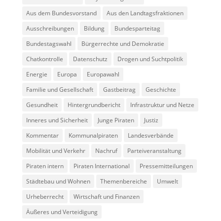
Aus dem Bundesvorstand
Aus den Landtagsfraktionen
Ausschreibungen
Bildung
Bundesparteitag
Bundestagswahl
Bürgerrechte und Demokratie
Chatkontrolle
Datenschutz
Drogen und Suchtpolitik
Energie
Europa
Europawahl
Familie und Gesellschaft
Gastbeitrag
Geschichte
Gesundheit
Hintergrundbericht
Infrastruktur und Netze
Inneres und Sicherheit
Junge Piraten
Justiz
Kommentar
Kommunalpiraten
Landesverbände
Mobilität und Verkehr
Nachruf
Parteiveranstaltung
Piraten intern
Piraten International
Pressemitteilungen
Städtebau und Wohnen
Themenbereiche
Umwelt
Urheberrecht
Wirtschaft und Finanzen
Äußeres und Verteidigung