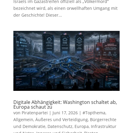
Israels im Gazastreifen offiziell als „Völkermord“
bezeichnet wird, als einen orwellhaften Umgang mit
der Geschichte! Dieser...
Digitale Abhängigkeit: Washington schaltet ab,
Europa schaut zu
von
Piratenpartei
|
Juni 17, 2026
|
#Topthema
,
Allgemein
,
Äußeres und Verteidigung
,
Bürgerrechte
und Demokratie
,
Datenschutz
,
Europa
,
Infrastruktur