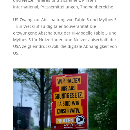
und Netze
,
Inneres und Sicherheit
,
Piraten
International
,
Pressemitteilungen
,
Themenbereiche
US-Zwang zur Abschaltung von Fable 5 und Mythos 5
– Ein Weckruf zu digitaler Souveränität Die
erzwungene Abschaltung der KI-Modelle Fable 5 und
Mythos 5 für Nutzerinnen und Nutzer außerhalb der
USA zeigt eindrucksvoll, die digitale Abhängigkeit von
US...