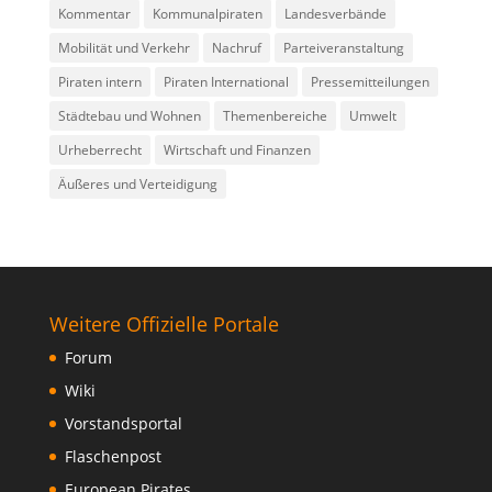
Kommentar
Kommunalpiraten
Landesverbände
Mobilität und Verkehr
Nachruf
Parteiveranstaltung
Piraten intern
Piraten International
Pressemitteilungen
Städtebau und Wohnen
Themenbereiche
Umwelt
Urheberrecht
Wirtschaft und Finanzen
Äußeres und Verteidigung
Weitere Offizielle Portale
Forum
Wiki
Vorstandsportal
Flaschenpost
European Pirates