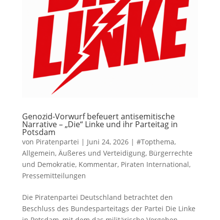
Genozid-Vorwurf befeuert antisemitische
Narrative – „Die“ Linke und ihr Parteitag in
Potsdam
von
Piratenpartei
|
Juni 24, 2026
|
#Topthema
,
Allgemein
,
Äußeres und Verteidigung
,
Bürgerrechte
und Demokratie
,
Kommentar
,
Piraten International
,
Pressemitteilungen
Die Piratenpartei Deutschland betrachtet den
Beschluss des Bundesparteitags der Partei Die Linke
in Potsdam, mit dem das militärische Vorgehen