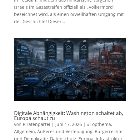
Israels im Gazastreifen offiziell als „Völkermord“
bezeichnet wird, als einen orwellhaften Umgang mit
der Geschichte! Dieser...
Digitale Abhängigkeit: Washington schaltet ab,
Europa schaut zu
von
Piratenpartei
|
Juni 17, 2026
|
#Topthema
,
Allgemein
,
Äußeres und Verteidigung
,
Bürgerrechte
und Demokratie
,
Datenschutz
,
Europa
,
Infrastruktur