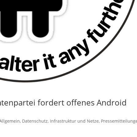
atenpartei fordert offenes Android
Allgemein
,
Datenschutz
,
Infrastruktur und Netze
,
Pressemitteilung