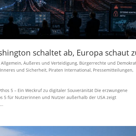
shington schaltet ab, Europa schaut 
,
Allgemein
,
Äußeres und Verteidigung
,
Bürgerrechte und Demokrat
Inneres und Sicherheit
,
Piraten International
,
Pressemitteilungen
,
hos 5 – Ein Weckruf zu digitaler Souveränität Die erzwungene
s 5 für Nutzerinnen und Nutzer außerhalb der USA zeigt
..