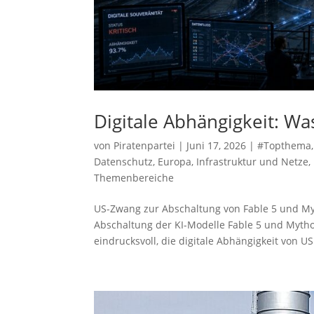
Digitale Abhängigkeit: Wa
von
Piratenpartei
|
Juni 17, 2026
|
#Topthema
Datenschutz
,
Europa
,
Infrastruktur und Netze
,
Themenbereiche
US-Zwang zur Abschaltung von Fable 5 und Myt
Abschaltung der KI-Modelle Fable 5 und Mytho
eindrucksvoll, die digitale Abhängigkeit von US.