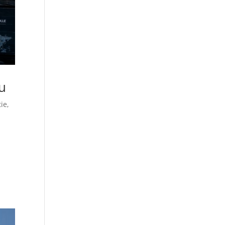
zu
ie
,