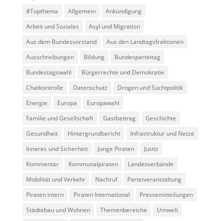
#Topthema
Allgemein
Ankündigung
Arbeit und Soziales
Asyl und Migration
Aus dem Bundesvorstand
Aus den Landtagsfraktionen
Ausschreibungen
Bildung
Bundesparteitag
Bundestagswahl
Bürgerrechte und Demokratie
Chatkontrolle
Datenschutz
Drogen und Suchtpolitik
Energie
Europa
Europawahl
Familie und Gesellschaft
Gastbeitrag
Geschichte
Gesundheit
Hintergrundbericht
Infrastruktur und Netze
Inneres und Sicherheit
Junge Piraten
Justiz
Kommentar
Kommunalpiraten
Landesverbände
Mobilität und Verkehr
Nachruf
Parteiveranstaltung
Piraten intern
Piraten International
Pressemitteilungen
Städtebau und Wohnen
Themenbereiche
Umwelt