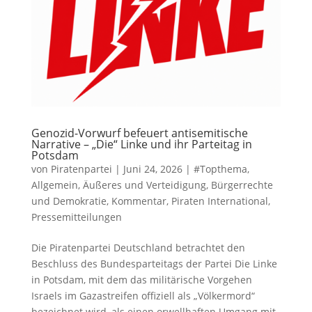
Genozid-Vorwurf befeuert antisemitische
Narrative – „Die“ Linke und ihr Parteitag in
Potsdam
von
Piratenpartei
|
Juni 24, 2026
|
#Topthema
,
Allgemein
,
Äußeres und Verteidigung
,
Bürgerrechte
und Demokratie
,
Kommentar
,
Piraten International
,
Pressemitteilungen
Die Piratenpartei Deutschland betrachtet den
Beschluss des Bundesparteitags der Partei Die Linke
in Potsdam, mit dem das militärische Vorgehen
Israels im Gazastreifen offiziell als „Völkermord“
bezeichnet wird, als einen orwellhaften Umgang mit