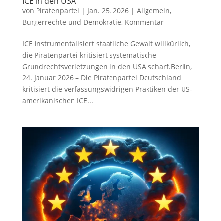
ICE in den USA
von
Piratenpartei
|
Jan. 25, 2026
|
Allgemein
,
Bürgerrechte und Demokratie
,
Kommentar
ICE instrumentalisiert staatliche Gewalt willkürlich,
die Piratenpartei kritisiert systematische
Grundrechtsverletzungen in den USA scharf.Berlin,
24. Januar 2026 – Die Piratenpartei Deutschland
kritisiert die verfassungswidrigen Praktiken der US-
amerikanischen ICE...