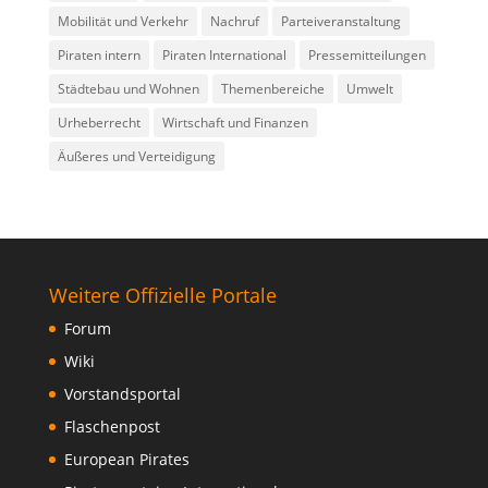
Mobilität und Verkehr
Nachruf
Parteiveranstaltung
Piraten intern
Piraten International
Pressemitteilungen
Städtebau und Wohnen
Themenbereiche
Umwelt
Urheberrecht
Wirtschaft und Finanzen
Äußeres und Verteidigung
Weitere Offizielle Portale
Forum
Wiki
Vorstandsportal
Flaschenpost
European Pirates