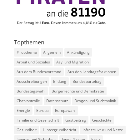
Topthemen
#Topthema
Allgemein
Ankündigung
Arbeit und Soziales
Asyl und Migration
Aus dem Bundesvorstand
Aus den Landtagsfraktionen
Ausschreibungen
Bildung
Bundesparteitag
Bundestagswahl
Bürgerrechte und Demokratie
Chatkontrolle
Datenschutz
Drogen und Suchtpolitik
Energie
Europa
Europawahl
Familie und Gesellschaft
Gastbeitrag
Geschichte
Gesundheit
Hintergrundbericht
Infrastruktur und Netze
Inneres und Sicherheit
Junge Piraten
Justiz