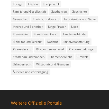
Energie
Europa
Europawahl
Familie und Gesellschaft
Gastbeitrag
Geschichte
Gesundheit
Hintergrundbericht
Infrastruktur und Netze
Inneres und Sicherheit
Junge Piraten
Justiz
Kommentar
Kommunalpiraten
Landesverbände
Mobilität und Verkehr
Nachruf
Parteiveranstaltung
Piraten intern
Piraten International
Pressemitteilungen
Städtebau und Wohnen
Themenbereiche
Umwelt
Urheberrecht
Wirtschaft und Finanzen
Äußeres und Verteidigung
Weitere Offizielle Portale