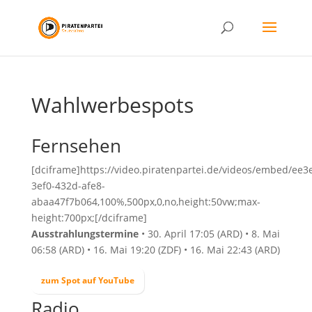
Wahlwerbespots
Fernsehen
[dciframe]https://video.piratenpartei.de/videos/embed/ee3
3ef0-432d-afe8-
abaa47f7b064,100%,500px,0,no,height:50vw;max-
height:700px;[/dciframe]
Ausstrahlungstermine
• 30. April 17:05 (ARD) • 8. Mai
06:58 (ARD) • 16. Mai 19:20 (ZDF) • 16. Mai 22:43 (ARD)
zum Spot auf YouTube
Radio