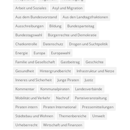
Arbeit und Soziales
Asyl und Migration
Aus dem Bundesvorstand
Aus den Landtagsfraktionen
Ausschreibungen
Bildung
Bundesparteitag
Bundestagswahl
Bürgerrechte und Demokratie
Chatkontrolle
Datenschutz
Drogen und Suchtpolitik
Energie
Europa
Europawahl
Familie und Gesellschaft
Gastbeitrag
Geschichte
Gesundheit
Hintergrundbericht
Infrastruktur und Netze
Inneres und Sicherheit
Junge Piraten
Justiz
Kommentar
Kommunalpiraten
Landesverbände
Mobilität und Verkehr
Nachruf
Parteiveranstaltung
Piraten intern
Piraten International
Pressemitteilungen
Städtebau und Wohnen
Themenbereiche
Umwelt
Urheberrecht
Wirtschaft und Finanzen