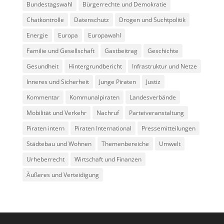
Bundestagswahl
Bürgerrechte und Demokratie
Chatkontrolle
Datenschutz
Drogen und Suchtpolitik
Energie
Europa
Europawahl
Familie und Gesellschaft
Gastbeitrag
Geschichte
Gesundheit
Hintergrundbericht
Infrastruktur und Netze
Inneres und Sicherheit
Junge Piraten
Justiz
Kommentar
Kommunalpiraten
Landesverbände
Mobilität und Verkehr
Nachruf
Parteiveranstaltung
Piraten intern
Piraten International
Pressemitteilungen
Städtebau und Wohnen
Themenbereiche
Umwelt
Urheberrecht
Wirtschaft und Finanzen
Äußeres und Verteidigung