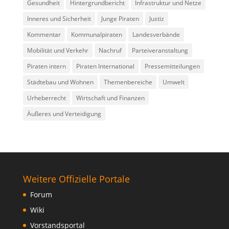
Gesundheit
Hintergrundbericht
Infrastruktur und Netze
Inneres und Sicherheit
Junge Piraten
Justiz
Kommentar
Kommunalpiraten
Landesverbände
Mobilität und Verkehr
Nachruf
Parteiveranstaltung
Piraten intern
Piraten International
Pressemitteilungen
Städtebau und Wohnen
Themenbereiche
Umwelt
Urheberrecht
Wirtschaft und Finanzen
Äußeres und Verteidigung
Weitere Offizielle Portale
Forum
Wiki
Vorstandsportal