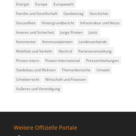
Energie
Europa
Europawahl
Familie und Gesellschaft
Gastbeitrag
Geschichte
Gesundheit
Hintergrundbericht
Infrastruktur und Netze
Inneres und Sicherheit
Junge Piraten
Justiz
Kommentar
Kommunalpiraten
Landesverbände
Mobilität und Verkehr
Nachruf
Parteiveranstaltung
Piraten intern
Piraten International
Pressemitteilungen
Städtebau und Wohnen
Themenbereiche
Umwelt
Urheberrecht
Wirtschaft und Finanzen
Äußeres und Verteidigung
Weitere Offizielle Portale