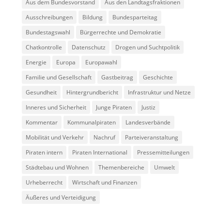
Aus dem Bundesvorstand
Aus den Landtagsfraktionen
Ausschreibungen
Bildung
Bundesparteitag
Bundestagswahl
Bürgerrechte und Demokratie
Chatkontrolle
Datenschutz
Drogen und Suchtpolitik
Energie
Europa
Europawahl
Familie und Gesellschaft
Gastbeitrag
Geschichte
Gesundheit
Hintergrundbericht
Infrastruktur und Netze
Inneres und Sicherheit
Junge Piraten
Justiz
Kommentar
Kommunalpiraten
Landesverbände
Mobilität und Verkehr
Nachruf
Parteiveranstaltung
Piraten intern
Piraten International
Pressemitteilungen
Städtebau und Wohnen
Themenbereiche
Umwelt
Urheberrecht
Wirtschaft und Finanzen
Äußeres und Verteidigung