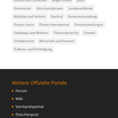
Inneres und Sicherheit
Junge Piraten
Justiz
Kommentar
Kommunalpiraten
Landesverbände
Mobilität und Verkehr
Nachruf
Parteiveranstaltung
Piraten intern
Piraten International
Pressemitteilungen
Städtebau und Wohnen
Themenbereiche
Umwelt
Urheberrecht
Wirtschaft und Finanzen
Äußeres und Verteidigung
Weitere Offizielle Portale
Forum
Wiki
Vorstandsportal
Flaschenpost