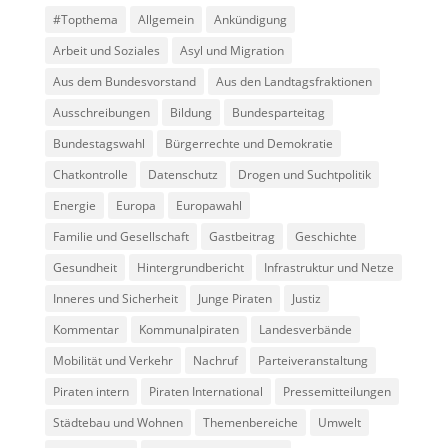
#Topthema
Allgemein
Ankündigung
Arbeit und Soziales
Asyl und Migration
Aus dem Bundesvorstand
Aus den Landtagsfraktionen
Ausschreibungen
Bildung
Bundesparteitag
Bundestagswahl
Bürgerrechte und Demokratie
Chatkontrolle
Datenschutz
Drogen und Suchtpolitik
Energie
Europa
Europawahl
Familie und Gesellschaft
Gastbeitrag
Geschichte
Gesundheit
Hintergrundbericht
Infrastruktur und Netze
Inneres und Sicherheit
Junge Piraten
Justiz
Kommentar
Kommunalpiraten
Landesverbände
Mobilität und Verkehr
Nachruf
Parteiveranstaltung
Piraten intern
Piraten International
Pressemitteilungen
Städtebau und Wohnen
Themenbereiche
Umwelt