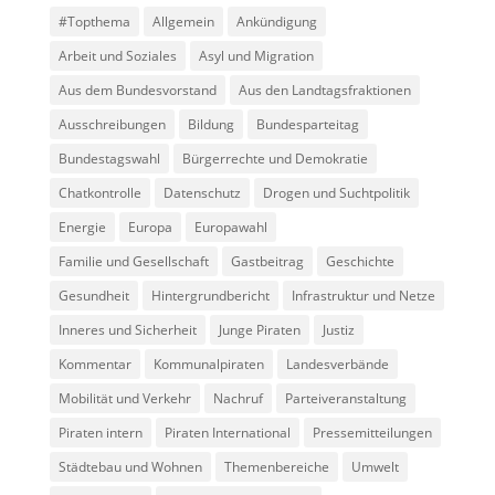
#Topthema
Allgemein
Ankündigung
Arbeit und Soziales
Asyl und Migration
Aus dem Bundesvorstand
Aus den Landtagsfraktionen
Ausschreibungen
Bildung
Bundesparteitag
Bundestagswahl
Bürgerrechte und Demokratie
Chatkontrolle
Datenschutz
Drogen und Suchtpolitik
Energie
Europa
Europawahl
Familie und Gesellschaft
Gastbeitrag
Geschichte
Gesundheit
Hintergrundbericht
Infrastruktur und Netze
Inneres und Sicherheit
Junge Piraten
Justiz
Kommentar
Kommunalpiraten
Landesverbände
Mobilität und Verkehr
Nachruf
Parteiveranstaltung
Piraten intern
Piraten International
Pressemitteilungen
Städtebau und Wohnen
Themenbereiche
Umwelt