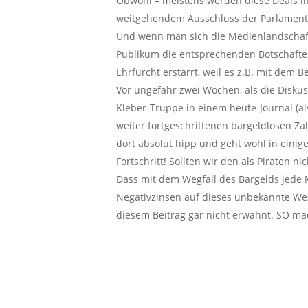
Obwohl – meistens werden diese Deals i
weitgehendem Ausschluss der Parlament
Und wenn man sich die Medienlandschaft 
Publikum die entsprechenden Botschafte
Ehrfurcht erstarrt, weil es z.B. mit dem B
Vor ungefähr zwei Wochen, als die Disku
Kleber-Truppe in einem heute-Journal (al
weiter fortgeschrittenen bargeldlosen Z
dort absolut hipp und geht wohl in einig
Fortschritt! Sollten wir den als Piraten ni
Dass mit dem Wegfall des Bargelds jede 
Negativzinsen auf dieses unbekannte Wese
diesem Beitrag gar nicht erwähnt. SO ma