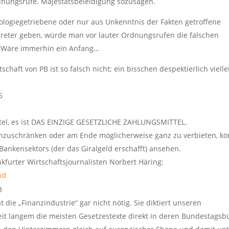
rdnungsrufe. Majestätsbeleidigung sozusagen.
logiegetriebene oder nur aus Unkenntnis der Fakten getroffene
treter geben, würde man vor lauter Ordnungsrufen die falschen
n. Wäre immerhin ein Anfang…
chaft von PB ist so falsch nicht; ein bisschen despektierlich vielle
6
ittel, es ist DAS EINZIGE GESETZLICHE ZAHLUNGSMITTEL.
inzuschränken oder am Ende möglicherweise ganz zu verbieten, kö
ankensektors (der das Giralgeld erschafft) ansehen.
furter Wirtschaftsjournalisten Norbert Häring:
nd
3
 die „Finanzindustrie“ gar nicht nötig. Sie diktiert unseren
eit langem die meisten Gesetzestexte direkt in deren Bundestagsb