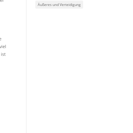
ter
Äußeres und Verteidigung
e
viel
ist