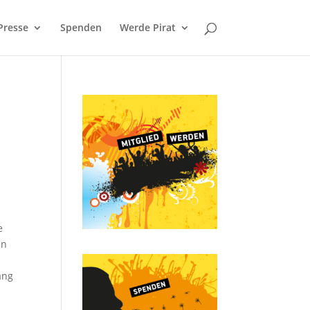
Presse
Spenden
Werde Pirat
e
en
ang