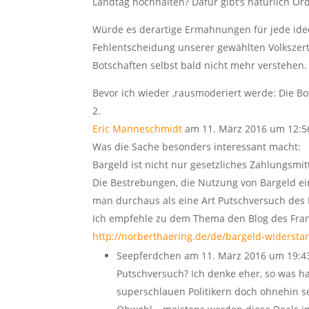
Landtag hochhalten? Dafür gibt’s natürlich O
Würde es derartige Ermahnungen für jede ideo
Fehlentscheidung unserer gewählten Volkszer
Botschaften selbst bald nicht mehr verstehe
Bevor ich wieder ‚rausmoderiert werde: Die Bots
Eric Manneschmidt
am 11. März 2016 um 12:5
Was die Sache besonders interessant macht:
Bargeld ist nicht nur gesetzliches Zahlungsm
Die Bestrebungen, die Nutzung von Bargeld e
man durchaus als eine Art Putschversuch des B
Ich empfehle zu dem Thema den Blog des Frank
http://norberthaering.de/de/bargeld-widersta
Seepferdchen
am 11. März 2016 um 19:4
Putschversuch? Ich denke eher, so was hat
superschlauen Politikern doch ohnehin s