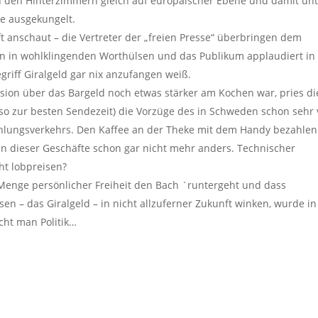
n den Hinterzimmern gleich auf europäischer Ebene und damit un
e ausgekungelt.
anschaut – die Vertreter der „freien Presse“ überbringen dem
n in wohlklingenden Worthülsen und das Publikum applaudiert in
egriff Giralgeld gar nix anzufangen weiß.
ssion über das Bargeld noch etwas stärker am Kochen war, pries di
so zur besten Sendezeit) die Vorzüge des in Schweden schon sehr 
ahlungsverkehrs. Den Kaffee an der Theke mit dem Handy bezahlen 
en dieser Geschäfte schon gar nicht mehr anders. Technischer
cht lobpreisen?
Menge persönlicher Freiheit den Bach `runtergeht und dass
n – das Giralgeld – in nicht allzuferner Zukunft winken, wurde in
cht man Politik…