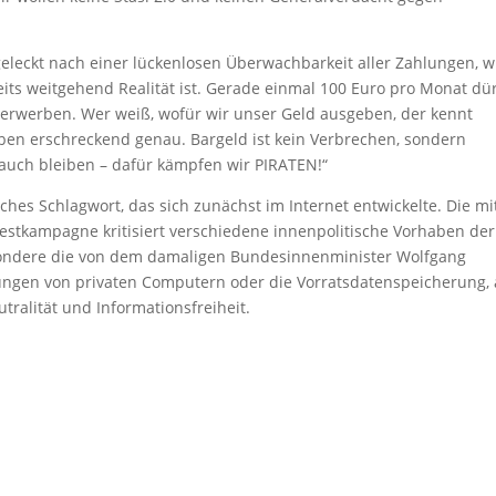
r geleckt nach einer lückenlosen Überwachbarkeit aller Zahlungen, w
eits weitgehend Realität ist. Gerade einmal 100 Euro pro Monat dü
erwerben. Wer weiß, wofür wir unser Geld ausgeben, der kennt
ben erschreckend genau. Bargeld ist kein Verbrechen, sondern
 auch bleiben – dafür kämpfen wir PIRATEN!“
tisches Schlagwort, das sich zunächst im Internet entwickelte. Die mi
estkampagne kritisiert verschiedene innenpolitische Vorhaben der
ondere die von dem damaligen Bundesinnenminister Wolfgang
ngen von privaten Computern oder die Vorratsdatenspeicherung,
ralität und Informationsfreiheit.