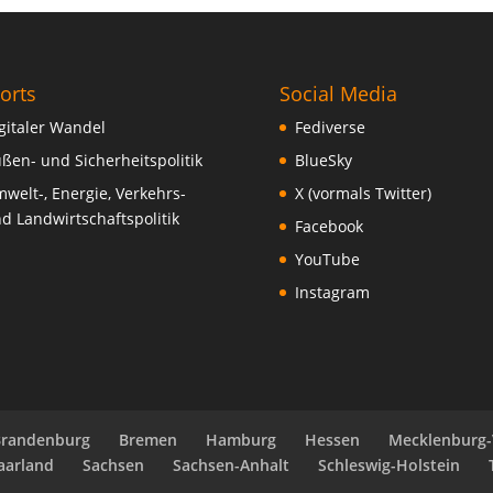
orts
Social Media
gitaler Wandel
Fediverse
ßen- und Sicherheitspolitik
BlueSky
welt-, Energie, Verkehrs-
X (vormals Twitter)
d Landwirtschaftspolitik
Facebook
YouTube
Instagram
Brandenburg
Bremen
Hamburg
Hessen
Mecklenburg
aarland
Sachsen
Sachsen-Anhalt
Schleswig-Holstein