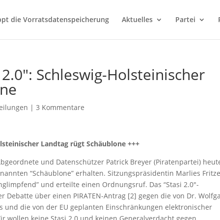
ppt die Vorratsdatenspeicherung
Aktuelles
Partei
 2.0″: Schleswig-Holsteinischer
one
eilungen
|
3 Kommentare
olsteinischer Landtag rügt Schäublone +++
bgeordnete und Datenschützer Patrick Breyer (Piratenpartei) heut
nannten “Schäublone” erhalten. Sitzungspräsidentin Marlies Fritz
nglimpfend” und erteilte einen Ordnungsruf. Das “Stasi 2.0″-
r Debatte über einen PIRATEN-Antrag [2] gegen die von Dr. Wolfg
s und die von der EU geplanten Einschränkungen elektronischer
r wollen keine Stasi 2.0 und keinen Generalverdacht gegen