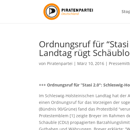
Sto
Ordnungsruf für “Stasi
Landtag rügt Schäubl
von
Piratenpartei
|
März 10, 2016
|
Pressemitt
+++ Ordnungsruf für “Stasi 2.0″: Schleswig-H
Im Schleswig-Holsteinischen Landtag hat der A
einen Ordnungsruf für das Vorzeigen der soge
(Bündnis 90/Grüne) fand das Protestbild “veru
Protestemblem [1] zeigte Breyer im Rahmen de
Schäuble (CDU) propagierten Barzahlungslimit
Guthaben und Währungen. Breyer erklärte: “Wi