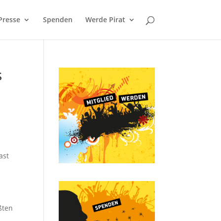
Presse
Spenden
Werde Pirat
s
ast
ßten