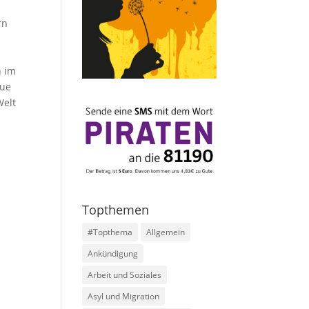
rn
n im
eue
Welt
Topthemen
#Topthema
Allgemein
Ankündigung
Arbeit und Soziales
Asyl und Migration