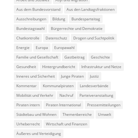
Aus dem Bundesvorstand
Aus den Landtagsfraktionen
Ausschreibungen
Bildung
Bundesparteitag
Bundestagswahl
Bürgerrechte und Demokratie
Chatkontrolle
Datenschutz
Drogen und Suchtpolitik
Energie
Europa
Europawahl
Familie und Gesellschaft
Gastbeitrag
Geschichte
Gesundheit
Hintergrundbericht
Infrastruktur und Netze
Inneres und Sicherheit
Junge Piraten
Justiz
Kommentar
Kommunalpiraten
Landesverbände
Mobilität und Verkehr
Nachruf
Parteiveranstaltung
Piraten intern
Piraten International
Pressemitteilungen
Städtebau und Wohnen
Themenbereiche
Umwelt
Urheberrecht
Wirtschaft und Finanzen
Äußeres und Verteidigung