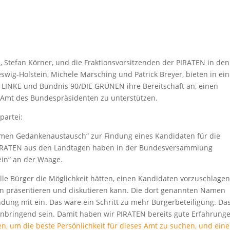
, Stefan Körner, und die Fraktionsvorsitzenden der PIRATEN in den
wig-Holstein, Michele Marsching und Patrick Breyer, bieten in ei
IE LINKE und Bündnis 90/DIE GRÜNEN ihre Bereitschaft an, einen
Amt des Bundespräsidenten zu unterstützen.
partei:
men Gedankenaustausch“ zur Findung eines Kandidaten für die
PIRATEN aus den Landtagen haben in der Bundesversammlung
ein“ an der Waage.
alle Bürger die Möglichkeit hätten, einen Kandidaten vorzuschlagen
n präsentieren und diskutieren kann. Die dort genannten Namen
indung mit ein. Das wäre ein Schritt zu mehr Bürgerbeteiligung. Da
nbringend sein. Damit haben wir PIRATEN bereits gute Erfahrung
en, um die beste Persönlichkeit für dieses Amt zu suchen, und ein