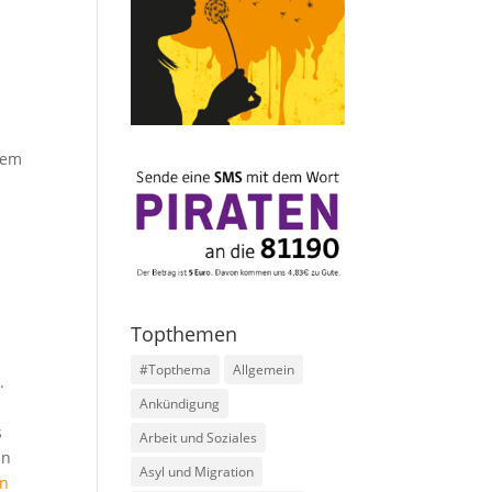
nem
Topthemen
#Topthema
Allgemein
.
Ankündigung
s
Arbeit und Soziales
en
Asyl und Migration
en