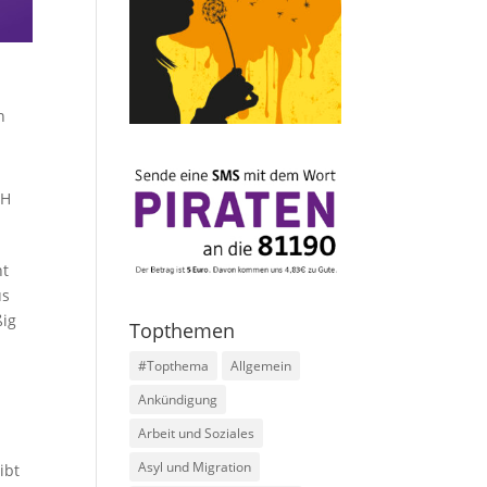
n
GH
ht
us
ßig
Topthemen
#Topthema
Allgemein
Ankündigung
Arbeit und Soziales
Asyl und Migration
ibt