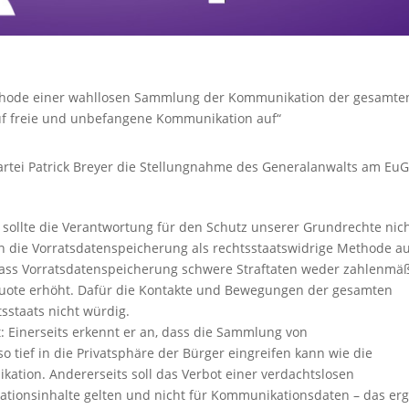
ethode einer wahllosen Sammlung der Kommunikation der gesamte
uf freie und unbefangene Kommunikation auf“
partei Patrick Breyer die Stellungnahme des Generalanwalts am Eu
 sollte die Verantwortung für den Schutz unserer Grundrechte nic
n die Vorratsdatenspeicherung als rechtsstaatswidrige Methode a
dass Vorratsdatenspeicherung schwere Straftaten weder zahlenmä
uote erhöht. Dafür die Kontakte und Bewegungen der gesamten
sstaats nicht würdig.
t: Einerseits erkennt er an, dass die Sammlung von
tief in die Privatsphäre der Bürger eingreifen kann wie die
ation. Andererseits soll das Verbot einer verdachtslosen
tionsinhalte gelten und nicht für Kommunikationsdaten – das erg