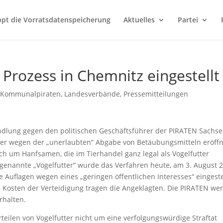
ppt die Vorratsdatenspeicherung
Aktuelles
Partei
 Prozess in Chemnitz eingestellt
,
Kommunalpiraten
,
Landesverbände
,
Pressemitteilungen
ndlung gegen den politischen Geschäftsführer der PIRATEN Sachse
tter wegen der „unerlaubten“ Abgabe von Betäubungsmitteln eröffn
ch um Hanfsamen, die im Tierhandel ganz legal als Vogelfutter
genannte „Vogelfutter“ wurde das Verfahren heute, am 3. August 2
Auflagen wegen eines „geringen öffentlichen Interesses“ eingestel
ie Kosten der Verteidigung tragen die Angeklagten. Die PIRATEN we
rhalten.
erteilen von Vogelfutter nicht um eine verfolgungswürdige Straftat