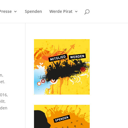
Presse
Spenden
Werde Pirat
n,
et.
016,
lt.
rden