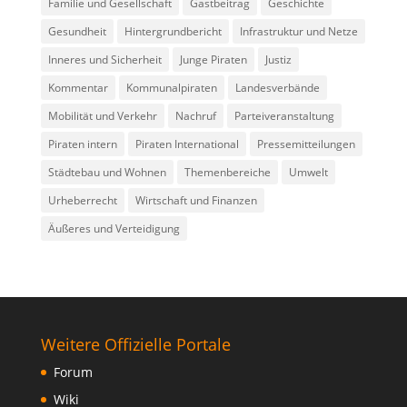
Familie und Gesellschaft
Gastbeitrag
Geschichte
Gesundheit
Hintergrundbericht
Infrastruktur und Netze
Inneres und Sicherheit
Junge Piraten
Justiz
Kommentar
Kommunalpiraten
Landesverbände
Mobilität und Verkehr
Nachruf
Parteiveranstaltung
Piraten intern
Piraten International
Pressemitteilungen
Städtebau und Wohnen
Themenbereiche
Umwelt
Urheberrecht
Wirtschaft und Finanzen
Äußeres und Verteidigung
Weitere Offizielle Portale
Forum
Wiki