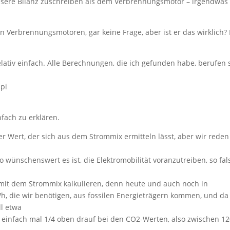
ssere Bilanz zuschreiben als dem Verbrennungsmotor – irgendwas
von Verbrennungsmotoren, gar keine Frage, aber ist er das wirklich? 
ativ einfach. Alle Berechnungen, die ich gefunden habe, berufen 
fach zu erklären.
er Wert, der sich aus dem Strommix ermitteln lässt, aber wir reden
 wünschenswert es ist, die Elektromobilität voranzutreiben, so fal
mit dem Strommix kalkulieren, denn heute und auch noch in
h, die wir benötigen, aus fossilen Energieträgern kommen, und da
ll etwa
t einfach mal 1/4 oben drauf bei den CO2-Werten, also zwischen 1