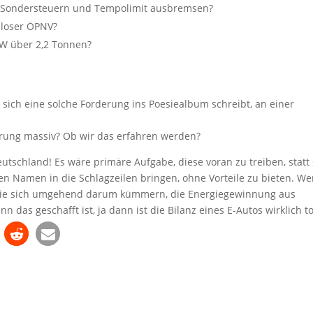
t Sondersteuern und Tempolimit ausbremsen?
nloser ÖPNV?
KW über 2,2 Tonnen?
ich eine solche Forderung ins Poesiealbum schreibt, an einer
derung massiv? Ob wir das erfahren werden?
utschland! Es wäre primäre Aufgabe, diese voran zu treiben, statt 
n Namen in die Schlagzeilen bringen, ohne Vorteile zu bieten. W
en sie sich umgehend darum kümmern, die Energiegewinnung aus
das geschafft ist, ja dann ist die Bilanz eines E-Autos wirklich to