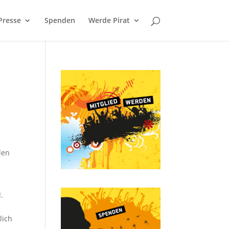
Presse
Spenden
Werde Pirat
den
.
lich