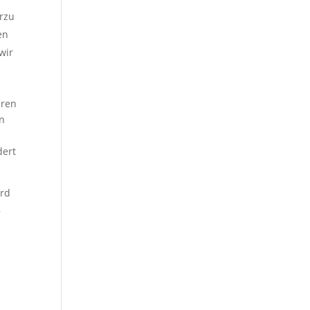
erzu
en
wir
hren
en
dert
ird
,