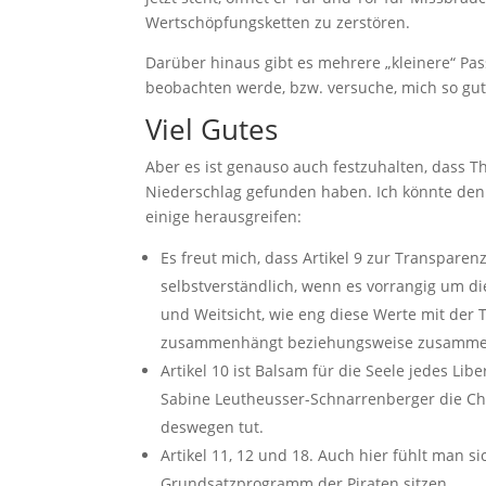
Wertschöpfungsketten zu zerstören.
Darüber hinaus gibt es mehrere „kleinere“ Pass
beobachten werde, bzw. versuche, mich so gut
Viel Gutes
Aber es ist genauso auch festzuhalten, dass T
Niederschlag gefunden haben. Ich könnte den Gr
einige herausgreifen:
Es freut mich, dass Artikel 9 zur Transpare
selbstverständlich, wenn es vorrangig um die
und Weitsicht, wie eng diese Werte mit der 
zusammenhängt beziehungsweise zusamme
Artikel 10 ist Balsam für die Seele jedes Li
Sabine Leutheusser-Schnarrenberger die Cha
deswegen tut.
Artikel 11, 12 und 18. Auch hier fühlt man 
Grundsatzprogramm der Piraten sitzen.