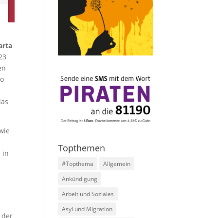
arta
23
en
so
das
 wie
Topthemen
 in
#Topthema
Allgemein
Ankündigung
Arbeit und Soziales
Asyl und Migration
 der