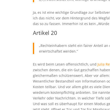
Ja, es ist eine wichtige Grundlage zur Selbstv
ich das nicht, vor dem Hintergrund des Wegfall
das so zu fassen. Immerhin ist es kein „Würde h
Artikel 20
„Rechteinhabern steht ein fairer Anteil an
erwirtschaftet werden.“
Es wird beim Lesen offensichtlich, und
Julia R
zwischen denen, die ein Gut geschaffen habe
gleichermaßen schützenswert. Aber vor allem: 
Wesentlicher Bestandteil von Informationen o
Kosten teilbar. Und vor allem gibt es viele Di
wiederum kostenpflichtig anbieten. Sie nannte
Verkehr oder Nachrichten. In welcher Tiefe so
Und was soll es überhaupt für einen Modus ge
jetzt steht, öffnet er Tür und Tor für Missbra