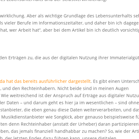
erwirklichung. Aber als wichtige Grundlage des Lebensunterhalts s
s vieler Berufe im Informationszeitalter, und daher bin ich dagege
at, wer Arbeit hat“, aber bei dem Artikel bin ich deutlich vorsichti
 den Erträgen zu, die aus der digitalen Nutzung ihrer Immaterialgü
eda hat das bereits ausführlicher dargestellt
. Es gibt einen Untersc
n, und den Rechteinhabern. Nicht beide sind in meinen Augen
Wie weitreichend ist der Anspruch auf Erträge aus digitaler Nutz
der Daten – und darum geht es hier ja im wesentlichen – sind ohn
enstanbieter, die eben genau diese Daten weiterverarbeiten, und da
 Musikdienstanbieter wie Songkick, aber genauso beispielsweise f
llten denn Rechteinhaber (anstatt der Urheber) daran partizipieren
ben, das jemals finanziell handhabbar zu machen? So, wie der Arti
uch, der letzten Endes dazu führen kann, unsere digitalen