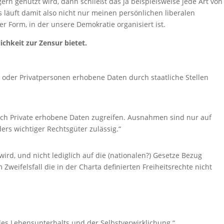
ern genutzt wird, dann schließt das ja beispielsweise jede Art von
s läuft damit also nicht nur meinen persönlichen liberalen
 Form, in der unsere Demokratie organisiert ist.
ichkeit zur Zensur bietet.
 oder Privatpersonen erhobene Daten durch staatliche Stellen
rch Private erhobene Daten zugreifen. Ausnahmen sind nur auf
rs wichtiger Rechtsgüter zulässig.“
wird, und nicht lediglich auf die (nationalen?) Gesetze Bezug
weifelsfall die in der Charta definierten Freiheitsrechte nicht
 des Lebensunterhalts und der Selbstverwirklichung.“