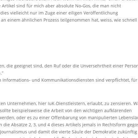
 Artikel sind für mich aber absolute No-Gos, die man nicht
 dies vielleicht nur im Zuge einer eiligen Veröffentlichung
r an einem ähnlichen Prozess teilgenommen hat, weiss, wie schnell
ten, die geeignet sind, den Ruf oder die Unversehrtheit einer Perso
.“
von Informations- und Kommunikationsdiensten sind verpflichtet, für
ten Unternehmen, hier IuK-Dienstleistern, erlaubt, zu zensieren. W
sollte beispielsweise die Arbeit von den wichtigen aufklärenden
t werden, oder es zu einer Offenbarung von manipulierten Lebensl
 die Absätze 2, 3, und 4 dieses Artikels jemals in Rechtsform geg
ournalismus und damit die vierte Säule der Demokratie zukünftig