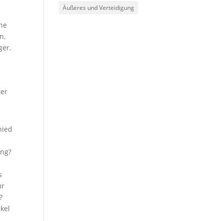
Äußeres und Verteidigung
ehe
n,
ger.
ter
hied
ung?
e
s
ür
?
kel