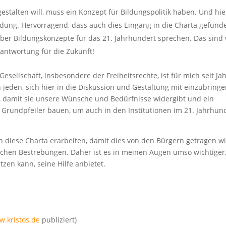
estalten will, muss ein Konzept für Bildungspolitik haben. Und hi
dung. Hervorragend, dass auch dies Eingang in die Charta gefund
über Bildungskonzepte für das 21. Jahrhundert sprechen. Das sind 
rantwortung für die Zukunft!
esellschaft, insbesondere der Freiheitsrechte, ist für mich seit Ja
 jeden, sich hier in die Diskussion und Gestaltung mit einzubring
n, damit sie unsere Wünsche und Bedürfnisse widergibt und ein
 Grundpfeiler bauen, um auch in den Institutionen im 21. Jahrhun
n diese Charta erarbeiten, damit dies von den Bürgern getragen w
ischen Bestrebungen. Daher ist es in meinen Augen umso wichtiger
ützen kann, seine Hilfe anbietet.
.kristos.de
publiziert)