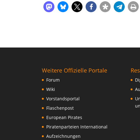
Weitere Offizielle Portale
Res
Forum
Di
Wiki
Au
Vorstandsportal
Um
un
Flaschenpost
European Pirates
Piratenparteien International
Aufzeichnungen