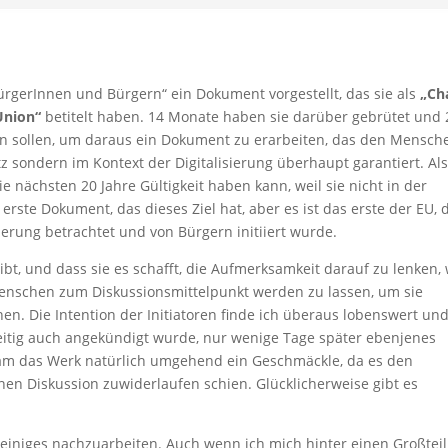
rgerInnen und Bürgern“ ein Dokument vorgestellt, das sie als
„Ch
Union“
betitelt haben. 14 Monate haben sie darüber gebrütet und 
llen sollen, um daraus ein Dokument zu erarbeiten, das den Mensch
tz sondern im Kontext der Digitalisierung überhaupt garantiert. Al
e nächsten 20 Jahre Gültigkeit haben kann, weil sie nicht in der
s erste Dokument, das dieses Ziel hat, aber es ist das erste der EU, 
ierung betrachtet und von Bürgern initiiert wurde.
 gibt, und dass sie es schafft, die Aufmerksamkeit darauf zu lenken,
 Menschen zum Diskussionsmittelpunkt werden zu lassen, um sie
en. Die Intention der Initiatoren finde ich überaus lobenswert und
zeitig auch angekündigt wurde, nur wenige Tage später ebenjenes
m das Werk natürlich umgehend ein Geschmäckle, da es den
nen Diskussion zuwiderlaufen schien. Glücklicherweise gibt es
 einiges nachzuarbeiten. Auch wenn ich mich hinter einen Großteil