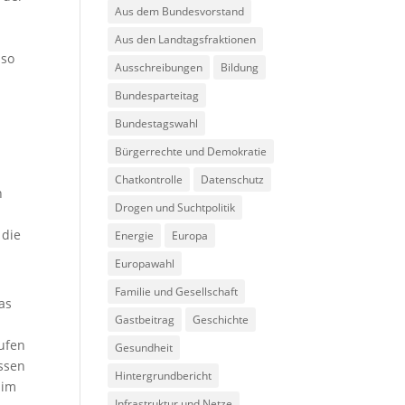
Aus dem Bundesvorstand
Aus den Landtagsfraktionen
 so
Ausschreibungen
Bildung
Bundesparteitag
Bundestagswahl
Bürgerrechte und Demokratie
Chatkontrolle
Datenschutz
n
Drogen und Suchtpolitik
 die
Energie
Europa
Europawahl
Familie und Gesellschaft
as
Gastbeitrag
Geschichte
äufen
Gesundheit
ossen
Hintergrundbericht
 im
Infrastruktur und Netze