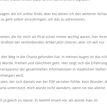
agen, die ich unklar finde, aber bei denen ich den weiteren Verla
 es geht selber einzubringen, um das zu adressieren.
hemen, die für mich als Pirat schon immer wichtig waren, hier ihre
oßteil der verbleibenden Artikel jetzt zitieren, aber ich will nur
nz den Weg in die Charta gefunden hat. In meinen Augen ist das nic
 Würde, Freiheit und Gleichheit geht. Hier zeigt sich die Erfahrun
Transparenz der gesammelten Informationen in staatlichen Stellen
nhängen wird.
beralen, der sich damals von der FDP verraten fühlte. Kein Wunder, 
rta unterstützt, mich würde nicht wundern, wenn sie das alleine
sich ja gleich zu Hause. Es kommt einem vor, als würde man im