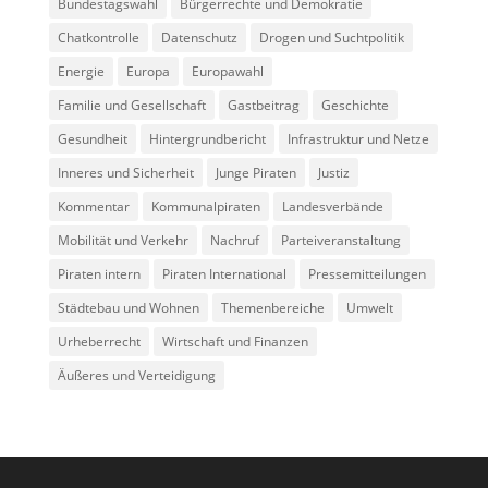
Bundestagswahl
Bürgerrechte und Demokratie
Chatkontrolle
Datenschutz
Drogen und Suchtpolitik
Energie
Europa
Europawahl
Familie und Gesellschaft
Gastbeitrag
Geschichte
Gesundheit
Hintergrundbericht
Infrastruktur und Netze
Inneres und Sicherheit
Junge Piraten
Justiz
Kommentar
Kommunalpiraten
Landesverbände
Mobilität und Verkehr
Nachruf
Parteiveranstaltung
Piraten intern
Piraten International
Pressemitteilungen
Städtebau und Wohnen
Themenbereiche
Umwelt
Urheberrecht
Wirtschaft und Finanzen
Äußeres und Verteidigung