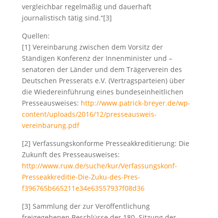
vergleichbar regelmäßig und dauerhaft
journalistisch tätig sind.“[3]
Quellen:
[1] Vereinbarung zwischen dem Vorsitz der
Ständigen Konferenz der Innenminister und –
senatoren der Länder und dem Trägerverein des
Deutschen Presserats e.V. (Vertragsparteien) über
die Wiedereinführung eines bundeseinheitlichen
Presseausweises:
http://www.patrick-breyer.de/wp-
content/uploads/2016/12/presseausweis-
vereinbarung.pdf
[2] Verfassungskonforme Presseakkreditierung: Die
Zukunft des Presseausweises:
http://www.ruw.de/suche/kur/Verfassungskonf-
Presseakkreditie-Die-Zuku-des-Pres-
f396765b665211e34e63557937f08d36
[3] Sammlung der zur Veröffentlichung
freigegebenen Beschlüsse der 180. Sitzung der