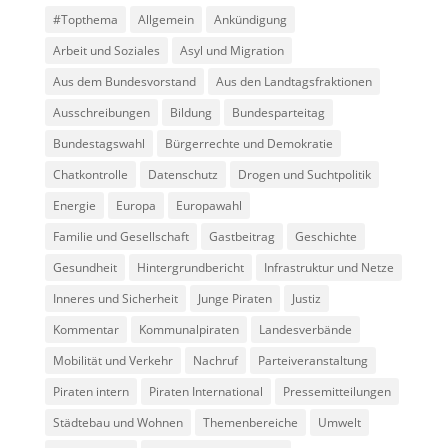
#Topthema
Allgemein
Ankündigung
Arbeit und Soziales
Asyl und Migration
Aus dem Bundesvorstand
Aus den Landtagsfraktionen
Ausschreibungen
Bildung
Bundesparteitag
Bundestagswahl
Bürgerrechte und Demokratie
Chatkontrolle
Datenschutz
Drogen und Suchtpolitik
Energie
Europa
Europawahl
Familie und Gesellschaft
Gastbeitrag
Geschichte
Gesundheit
Hintergrundbericht
Infrastruktur und Netze
Inneres und Sicherheit
Junge Piraten
Justiz
Kommentar
Kommunalpiraten
Landesverbände
Mobilität und Verkehr
Nachruf
Parteiveranstaltung
Piraten intern
Piraten International
Pressemitteilungen
Städtebau und Wohnen
Themenbereiche
Umwelt