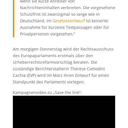
wenn sie kurze Anreißer von
Nachrichteninhalten verbreiten. Die vorgesehene
Schutzfrist ist zwanzigmal so lange wie in
Deutschland. Im
Gesetzesentwurf
ist keinerlei
Ausnahme für kürzeste Textpassagen oder für
Privatpersonen vorgesehen.“
Am morgigen Donnerstag wird der Rechtsausschuss
des Europaparlaments erstmals über den
Urheberrechtsreformvorschlag beraten. Die
zuständige Berichterstatterin Therese Comodini
Cachia (EVP) wird im März ihren Entwurf für einen
Standpunkt des Parlaments vorlegen.
Kampagnenvideo zu „Save the link“: