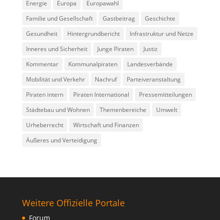
Energie
Europa
Europawahl
Familie und Gesellschaft
Gastbeitrag
Geschichte
Gesundheit
Hintergrundbericht
Infrastruktur und Netze
Inneres und Sicherheit
Junge Piraten
Justiz
Kommentar
Kommunalpiraten
Landesverbände
Mobilität und Verkehr
Nachruf
Parteiveranstaltung
Piraten intern
Piraten International
Pressemitteilungen
Städtebau und Wohnen
Themenbereiche
Umwelt
Urheberrecht
Wirtschaft und Finanzen
Äußeres und Verteidigung
Weitere Offizielle Portale
Forum