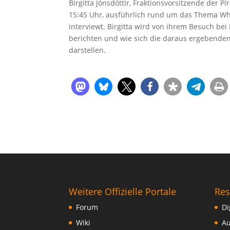
Birgitta Jónsdóttir, Fraktionsvorsitzende der P
15:45 Uhr, ausführlich rund um das Thema Whi
interviewt. Birgitta wird von ihrem Besuch b
berichten und wie sich die daraus ergebenden 
darstellen.
Weitere Offizielle Portale
Res
Forum
Di
Wiki
Au