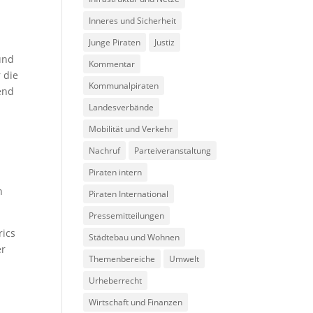
Inneres und Sicherheit
Junge Piraten
Justiz
und
Kommentar
 die
Kommunalpiraten
end
Landesverbände
Mobilität und Verkehr
Nachruf
Parteiveranstaltung
Piraten intern
n
Piraten International
Pressemitteilungen
rics
Städtebau und Wohnen
er
Themenbereiche
Umwelt
Urheberrecht
Wirtschaft und Finanzen