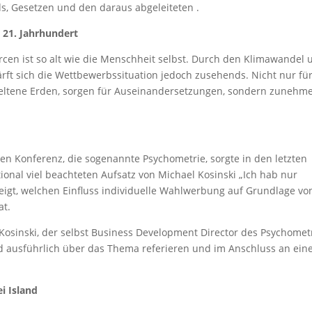
, Gesetzen und den daraus abgeleiteten .
m 21. Jahrhundert
cen ist so alt wie die Menschheit selbst. Durch den Klimawandel 
t sich die Wettbewerbssituation jedoch zusehends. Nicht nur für
 seltene Erden, sorgen für Auseinandersetzungen, sondern zunehm
n Konferenz, die sogenannte Psychometrie, sorgte in den letzten
onal viel beachteten Aufsatz von Michael Kosinski „Ich hab nur
eigt, welchen Einfluss individuelle Wahlwerbung auf Grundlage vo
at.
 Kosinski, der selbst Business Development Director des Psychomet
rd ausführlich über das Thema referieren und im Anschluss an ein
ei Island