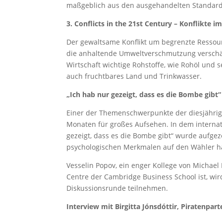
maßgeblich aus den ausgehandelten Standards
3. Conflicts in the 21st Century – Konflikte i
Der gewaltsame Konflikt um begrenzte Ressour
die anhaltende Umweltverschmutzung verschärf
Wirtschaft wichtige Rohstoffe, wie Rohöl und
auch fruchtbares Land und Trinkwasser.
„Ich hab nur gezeigt, dass es die Bombe gibt“
Einer der Themenschwerpunkte der diesjährige
Monaten für großes Aufsehen. In dem internati
gezeigt, dass es die Bombe gibt“ wurde aufgez
psychologischen Merkmalen auf den Wähler h
Vesselin Popov, ein enger Kollege von Michael
Centre der Cambridge Business School ist, wi
Diskussionsrunde teilnehmen.
Interview mit Birgitta Jónsdóttir, Piratenpart