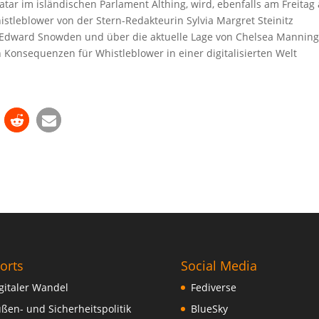
íratar im isländischen Parlament Althing, wird, ebenfalls am Freitag
stleblower von der Stern-Redakteurin Sylvia Margret Steinitz
ei Edward Snowden und über die aktuelle Lage von Chelsea Mannin
Konsequenzen für Whistleblower in einer digitalisierten Welt
orts
Social Media
gitaler Wandel
Fediverse
ßen- und Sicherheitspolitik
BlueSky