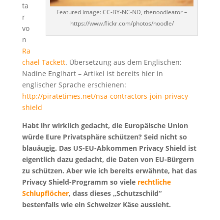
ta
Featured image: CC-BY-NC-ND, thenoodleator –
r
https://www.flickr.com/photos/noodle/
vo
n
Ra
chael Tackett
. Übersetzung aus dem Englischen:
Nadine Englhart – Artikel ist bereits hier in
englischer Sprache erschienen:
http://piratetimes.net/nsa-contractors-join-privacy-
shield
Habt ihr wirklich gedacht, die Europäische Union
würde Eure Privatsphäre schützen? Seid nicht so
blauäugig. Das US-EU-Abkommen Privacy Shield ist
eigentlich dazu gedacht, die Daten von EU-Bürgern
zu schützen. Aber wie ich bereits erwähnte, hat das
Privacy Shield-Programm so viele
rechtliche
Schlupflöcher
, dass dieses „Schutzschild“
bestenfalls wie ein Schweizer Käse aussieht.