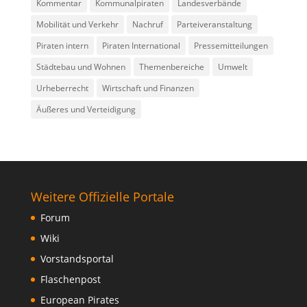
Kommentar
Kommunalpiraten
Landesverbände
Mobilität und Verkehr
Nachruf
Parteiveranstaltung
Piraten intern
Piraten International
Pressemitteilungen
Städtebau und Wohnen
Themenbereiche
Umwelt
Urheberrecht
Wirtschaft und Finanzen
Äußeres und Verteidigung
Weitere Offizielle Portale
Forum
Wiki
Vorstandsportal
Flaschenpost
European Pirates