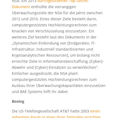
NSA. Ein 2013
durchgesickertes Top-Secret-
Dokument
enthüllte die vorrangigen
Überwachungsziele der NSA für die Jahre zwischen
2012 und 2016. Eines dieser Ziele besteht darin,
computergestütztes Hochleistungsrechnen zum
Knacken von Verschlüsselung einzusetzen. Ein
weiteres Ziel besteht laut des Dokuments in der
„Dynamischen Einbindung von [Endgeräten, IT-
Infrastruktur, industriell standardisierten und
kryptoanalytischen Ressourcen], um bislang nicht
erreichte Ziele in Informationsbeschaffung, [Cyber]-
Abwehr und [Cyber]-Einsätzen zu verwirklichen“.
Einfacher ausgedrückt, die NSA plant
computergestütztes Hochleistungsrechnen zum
Ausbau ihrer Überwachungskapazitäten einzusetzen
und BAE Systems hilft ihr dabei.
Boeing
Die US-Telefongesellschaft AT&T hatte 2003
einen
geheimen Raum in einer ihrer Zentralen errichten