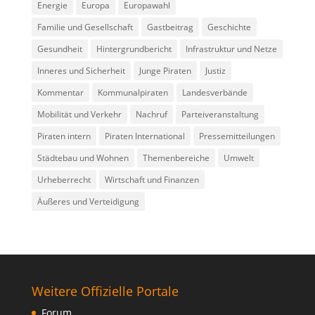
Energie
Europa
Europawahl
Familie und Gesellschaft
Gastbeitrag
Geschichte
Gesundheit
Hintergrundbericht
Infrastruktur und Netze
Inneres und Sicherheit
Junge Piraten
Justiz
Kommentar
Kommunalpiraten
Landesverbände
Mobilität und Verkehr
Nachruf
Parteiveranstaltung
Piraten intern
Piraten International
Pressemitteilungen
Städtebau und Wohnen
Themenbereiche
Umwelt
Urheberrecht
Wirtschaft und Finanzen
Äußeres und Verteidigung
Weitere Offizielle Portale
Forum