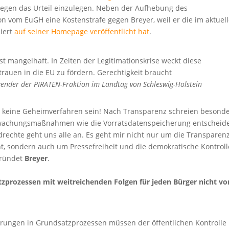
gegen das Urteil einzulegen. Neben der Aufhebung des
ion vom EuGH eine Kostenstrafe gegen Breyer, weil er die im aktuel
iert
auf seiner Homepage veröffentlicht hat
.
st mangelhaft. In Zeiten der Legitimationskrise weckt diese
rauen in die EU zu fördern. Gerechtigkeit braucht
tzender der PIRATEN-Fraktion im Landtag von Schleswig-Holstein
n keine Geheimverfahren sein! Nach Transparenz schreien besond
rwachungsmaßnahmen wie die Vorratsdatenspeicherung entscheid
ndrechte geht uns alle an. Es geht mir nicht nur um die Transparen
, sondern auch um Pressefreiheit und die demokratische Kontroll
gründet
Breyer
.
tzprozessen mit weitreichenden Folgen für jeden Bürger nicht vo
rungen in Grundsatzprozessen müssen der öffentlichen Kontrolle