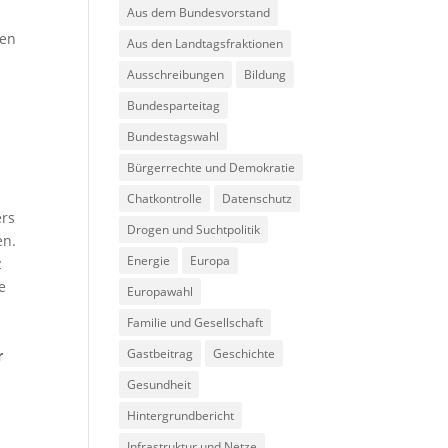
Aus dem Bundesvorstand
len
Aus den Landtagsfraktionen
Ausschreibungen
Bildung
Bundesparteitag
Bundestagswahl
Bürgerrechte und Demokratie
Chatkontrolle
Datenschutz
ers
Drogen und Suchtpolitik
en.
Energie
Europa
z
e
Europawahl
Familie und Gesellschaft
Gastbeitrag
Geschichte
r
Gesundheit
Hintergrundbericht
Infrastruktur und Netze