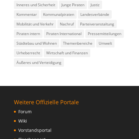
Inneres und Sicherheit
Junge Piraten
Justiz
Kommentar
Kommunalpiraten
Landesverbände
Mobilität und Verkehr
Nachruf
Parteiveranstaltung
Piraten intern
Piraten International
Pressemitteilungen
Städtebau und Wohnen
Themenbereiche
Umwelt
Urheberrecht
Wirtschaft und Finanzen
Äußeres und Verteidigung
Weitere Offizielle Portale
Forum
Wiki
Vorstandsportal