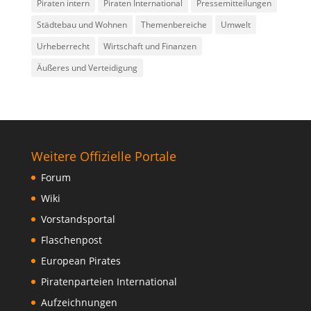
Piraten intern
Piraten International
Pressemitteilungen
Städtebau und Wohnen
Themenbereiche
Umwelt
Urheberrecht
Wirtschaft und Finanzen
Äußeres und Verteidigung
Weitere Offizielle Portale
Forum
Wiki
Vorstandsportal
Flaschenpost
European Pirates
Piratenparteien International
Aufzeichnungen