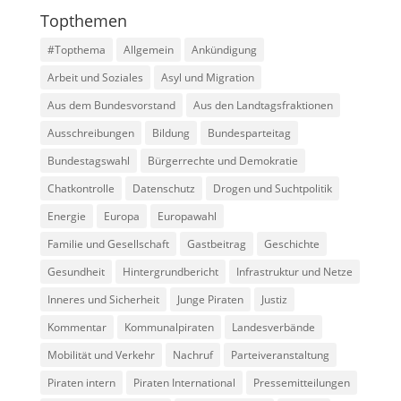
Topthemen
#Topthema
Allgemein
Ankündigung
Arbeit und Soziales
Asyl und Migration
Aus dem Bundesvorstand
Aus den Landtagsfraktionen
Ausschreibungen
Bildung
Bundesparteitag
Bundestagswahl
Bürgerrechte und Demokratie
Chatkontrolle
Datenschutz
Drogen und Suchtpolitik
Energie
Europa
Europawahl
Familie und Gesellschaft
Gastbeitrag
Geschichte
Gesundheit
Hintergrundbericht
Infrastruktur und Netze
Inneres und Sicherheit
Junge Piraten
Justiz
Kommentar
Kommunalpiraten
Landesverbände
Mobilität und Verkehr
Nachruf
Parteiveranstaltung
Piraten intern
Piraten International
Pressemitteilungen