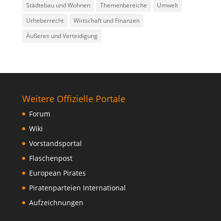
Städtebau und Wohnen
Themenbereiche
Umwelt
Urheberrecht
Wirtschaft und Finanzen
Äußeres und Verteidigung
Weitere Offizielle Portale
Forum
Wiki
Vorstandsportal
Flaschenpost
European Pirates
Piratenparteien International
Aufzeichnungen