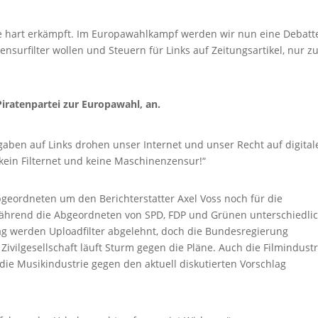
e hart erkämpft. Im Europawahlkampf werden wir nun eine Debatt
ensurfilter wollen und Steuern für Links auf Zeitungsartikel, nur 
Piratenpartei zur Europawahl, an.
gaben auf Links drohen unser Internet und unser Recht auf digital
 kein Filternet und keine Maschinenzensur!“
eordneten um den Berichterstatter Axel Voss noch für die
ährend die Abgeordneten von SPD, FDP und Grünen unterschiedli
ag werden Uploadfilter abgelehnt, doch die Bundesregierung
 Zivilgesellschaft läuft Sturm gegen die Pläne. Auch die Filmindustr
 die Musikindustrie gegen den aktuell diskutierten Vorschlag