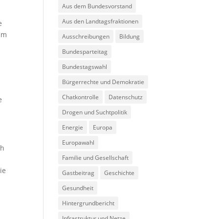
Aus dem Bundesvorstand
Aus den Landtagsfraktionen
e
zum
Ausschreibungen
Bildung
Bundesparteitag
Bundestagswahl
Bürgerrechte und Demokratie
Chatkontrolle
Datenschutz
e
Drogen und Suchtpolitik
Energie
Europa
Europawahl
ch
Familie und Gesellschaft
ie
Gastbeitrag
Geschichte
Gesundheit
Hintergrundbericht
Infrastruktur und Netze