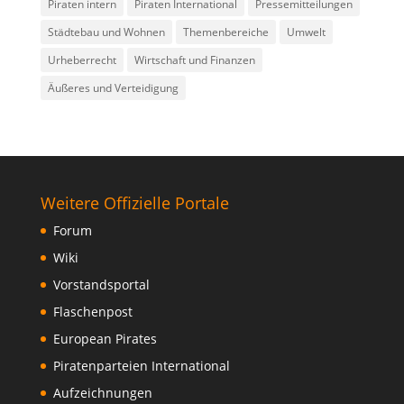
Piraten intern
Piraten International
Pressemitteilungen
Städtebau und Wohnen
Themenbereiche
Umwelt
Urheberrecht
Wirtschaft und Finanzen
Äußeres und Verteidigung
Weitere Offizielle Portale
Forum
Wiki
Vorstandsportal
Flaschenpost
European Pirates
Piratenparteien International
Aufzeichnungen