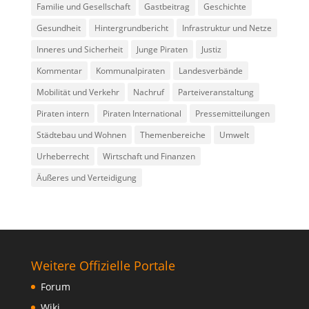
Familie und Gesellschaft
Gastbeitrag
Geschichte
Gesundheit
Hintergrundbericht
Infrastruktur und Netze
Inneres und Sicherheit
Junge Piraten
Justiz
Kommentar
Kommunalpiraten
Landesverbände
Mobilität und Verkehr
Nachruf
Parteiveranstaltung
Piraten intern
Piraten International
Pressemitteilungen
Städtebau und Wohnen
Themenbereiche
Umwelt
Urheberrecht
Wirtschaft und Finanzen
Äußeres und Verteidigung
Weitere Offizielle Portale
Forum
Wiki