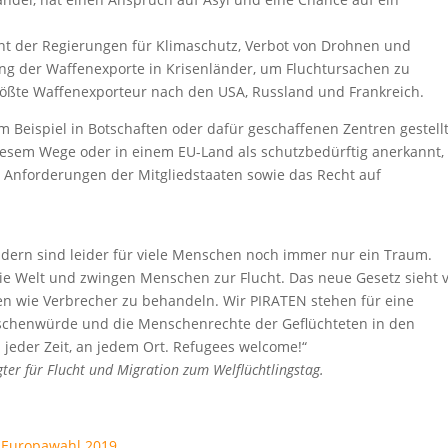
nt der Regierungen für Klimaschutz, Verbot von Drohnen und
der Waffenexporte in Krisenländer, um Fluchtursachen zu
rößte Waffenexporteur nach den USA, Russland und Frankreich.
m Beispiel in Botschaften oder dafür geschaffenen Zentren gestell
iesem Wege oder in einem EU-Land als schutzbedürftig anerkannt,
 Anforderungen der Mitgliedstaaten sowie das Recht auf
ändern sind leider für viele Menschen noch immer nur ein Traum.
die Welt und zwingen Menschen zur Flucht. Das neue Gesetz sieht v
n wie Verbrecher zu behandeln. Wir PIRATEN stehen für eine
enschenwürde und die Menschenrechte der Geflüchteten in den
zu jeder Zeit, an jedem Ort. Refugees welcome!“
ter für Flucht und Migration zum Welflüchtlingstag.
r Europawahl 2019