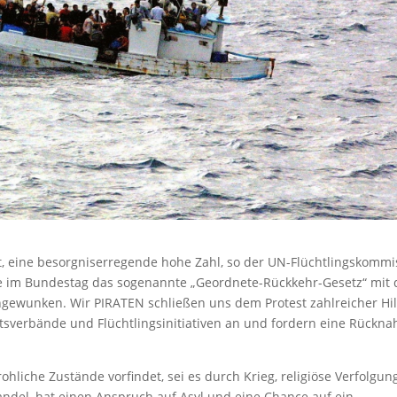
it, eine besorgniserregende hohe Zahl, so der UN-Flüchtlingskommi
de im Bundestag das sogenannte „Geordnete-Rückkehr-Gesetz“ mit
gewunken. Wir PIRATEN schließen uns dem Protest zahlreicher Hil
sverbände und Flüchtlingsinitiativen an und fordern eine Rückn
hliche Zustände vorfindet, sei es durch Krieg, religiöse Verfolgung
del, hat einen Anspruch auf Asyl und eine Chance auf ein