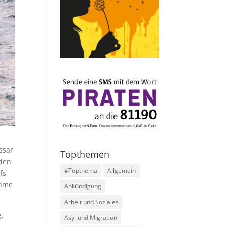
ssar
Topthemen
 den
#Topthema
Allgemein
fs-
ahme
Ankündigung
Arbeit und Soziales
,
Asyl und Migration