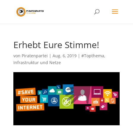
Erhebt Eure Stimme!
von
Piratenpartei
|
Aug. 6, 2019
|
#Topthema
,
Infrastruktur und Netze