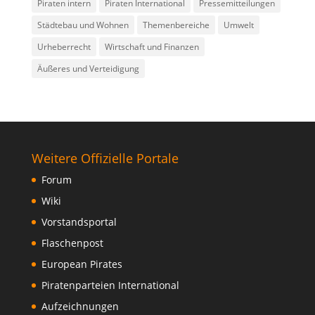
Piraten intern
Piraten International
Pressemitteilungen
Städtebau und Wohnen
Themenbereiche
Umwelt
Urheberrecht
Wirtschaft und Finanzen
Äußeres und Verteidigung
Weitere Offizielle Portale
Forum
Wiki
Vorstandsportal
Flaschenpost
European Pirates
Piratenparteien International
Aufzeichnungen