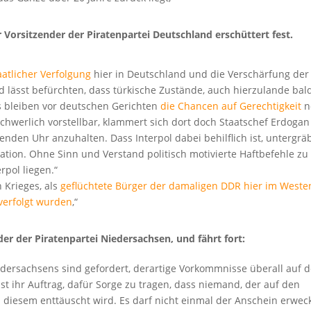
 Vorsitzender der Piratenpartei Deutschland erschüttert fest.
aatlicher Verfolgung
hier in Deutschland und die Verschärfung der
 lässt befürchten, dass türkische Zustände, auch hierzulande bal
s bleiben vor deutschen Gerichten
die Chancen auf Gerechtigkeit
n
schwerlich vorstellbar, klammert sich dort doch Staatschef Erdogan
fenden Uhr anzuhalten. Dass Interpol dabei behilflich ist, untergrä
ation. Ohne Sinn und Verstand politisch motivierte Haftbefehle zu
rpol liegen.“
n Krieges, als
geflüchtete Bürger der damaligen DDR hier im Weste
verfolgt wurden
,“
 der Piratenpartei Niedersachsen, und fährt fort:
dersachsens sind gefordert, derartige Vorkommnisse überall auf d
st ihr Auftrag, dafür Sorge zu tragen, dass niemand, der auf den
n diesem enttäuscht wird. Es darf nicht einmal der Anschein erwec