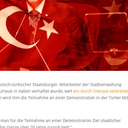
tsch-türkischer Staatsbürger, Mitarbeiter der Stadtverwaltung
rlaub in Italien verhaftet wurde, weil
ein durch Interpol verbreite
n wird ihm die Teilnahme an einer Demonstration in der Türkei Mi
ass man für die Teilnahme an einer Demonstration Ziel staatlicher
as Ganze über 20 Jahre zurück liegt,“