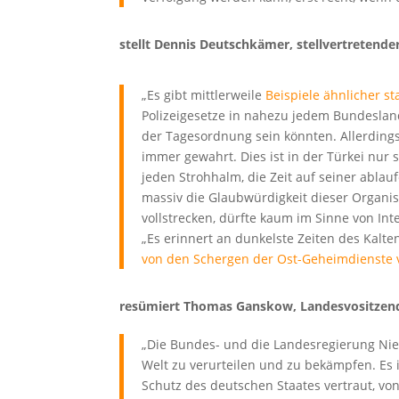
stellt Dennis Deutschkämer, stellvertretender
„Es gibt mittlerweile
Beispiele ähnlicher st
Polizeigesetze in nahezu jedem Bundesland
der Tagesordnung sein könnten. Allerding
immer gewahrt. Dies ist in der Türkei nur 
jeden Strohhalm, die Zeit auf seiner ablau
massiv die Glaubwürdigkeit dieser Organis
vollstrecken, dürfte kaum im Sinne von Inte
„Es erinnert an dunkelste Zeiten des Kalte
von den Schergen der Ost-Geheimdienste 
resümiert Thomas Ganskow, Landesvositzender
„Die Bundes- und die Landesregierung Nie
Welt zu verurteilen und zu bekämpfen. Es i
Schutz des deutschen Staates vertraut, vo