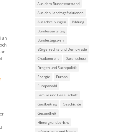
Aus dem Bundesvorstand
Aus den Landtagsfraktionen
Ausschreibungen
Bildung
Bundesparteitag
d an
Bundestagswahl
och
Bürgerrechte und Demokratie
 an
bt
Chatkontrolle
Datenschutz
Drogen und Suchtpolitik
Energie
Europa
n
Europawahl
Familie und Gesellschaft
Gastbeitrag
Geschichte
Gesundheit
er
Hintergrundbericht
kt
Infrastruktur und Netze