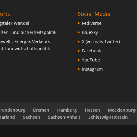
orts
Social Media
gitaler Wandel
Fediverse
ßen- und Sicherheitspolitik
BlueSky
welt-, Energie, Verkehrs-
X (vormals Twitter)
d Landwirtschaftspolitik
Facebook
YouTube
Instagram
Brandenburg
Bremen
Hamburg
Hessen
Mecklenburg
aarland
Sachsen
Sachsen-Anhalt
Schleswig-Holstein