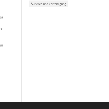
.
Äußeres und Verteidigung
pa
nen
en