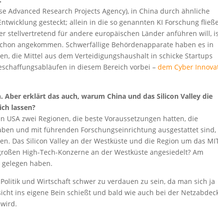
nse Advanced Research Projects Agency), in China durch ähnliche
ntwicklung gesteckt; allein in die so genannten KI Forschung fließ
ier stellvertretend für andere europäischen Länder anführen will, i
 schon angekommen. Schwerfällige Behördenapparate haben es in
uen, die Mittel aus dem Verteidigungshaushalt in schicke Startups
eschaffungsabläufen in diesem Bereich vorbei –
dem Cyber Innova
n. Aber erklärt das auch, warum China und das Silicon Valley die
ich lassen?
 den USA zwei Regionen, die beste Voraussetzungen hatten, die
ben und mit führenden Forschungseinrichtung ausgestattet sind
en. Das Silicon Valley an der Westküste und die Region um das MI
großen High-Tech-Konzerne an der Westküste angesiedelt? Am
h gelegen haben.
 Politik und Wirtschaft schwer zu verdauen zu sein, da man sich ja
sicht ins eigene Bein schießt und bald wie auch bei der Netzabde
 wird.