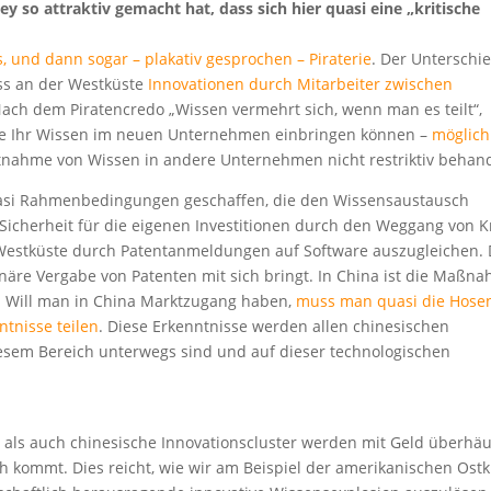
ley so attraktiv gemacht hat, dass sich hier quasi eine „kritische
und dann sogar – plakativ gesprochen – Piraterie
. Der Unterschi
ass an der Westküste
Innovationen durch Mitarbeiter zwischen
Nach dem Piratencredo „Wissen vermehrt sich, wenn man es teilt“,
 die Ihr Wissen im neuen Unternehmen einbringen können –
möglich
itnahme von Wissen in andere Unternehmen nicht restriktiv behand
quasi Rahmenbedingungen geschaffen, die den Wissensaustausch
Sicherheit für die eigenen Investitionen durch den Weggang von 
Westküste durch Patentanmeldungen auf Software auszugleichen. 
ionäre Vergabe von Patenten mit sich bringt. In China ist die Maßn
h. Will man in China Marktzugang haben,
muss man quasi die Hose
tnisse teilen
. Diese Erkenntnisse werden allen chinesischen
iesem Bereich unterwegs sind und auf dieser technologischen
, als auch chinesische Innovationscluster werden mit Geld überhäu
h kommt. Dies reicht, wie wir am Beispiel der amerikanischen Ost