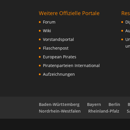
Weitere Offizielle Portale
Res
Forum
Di
Wiki
Au
Vorstandsportal
Um
un
Flaschenpost
European Pirates
Piratenparteien International
Aufzeichnungen
Baden-Württemberg
Bayern
Berlin
Nordrhein-Westfalen
Rheinland-Pfalz
S