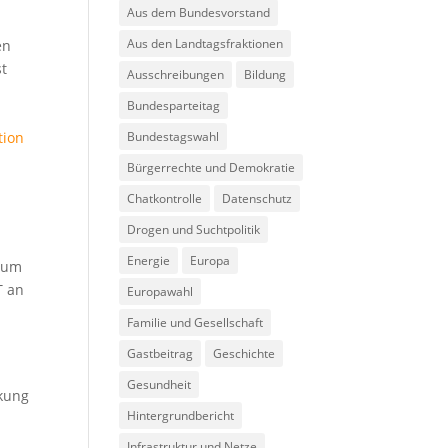
Aus dem Bundesvorstand
Aus den Landtagsfraktionen
en
st
Ausschreibungen
Bildung
Bundesparteitag
tion
Bundestagswahl
Bürgerrechte und Demokratie
Chatkontrolle
Datenschutz
Drogen und Suchtpolitik
Energie
Europa
, um
T an
Europawahl
Familie und Gesellschaft
Gastbeitrag
Geschichte
Gesundheit
ckung
Hintergrundbericht
Infrastruktur und Netze