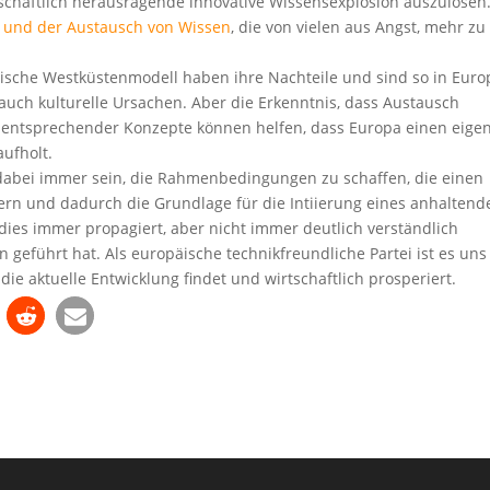
schaftlich herausragende innovative Wissensexplosion auszulösen
 und der Austausch von Wissen
, die von vielen aus Angst, mehr zu
ische Westküstenmodell haben ihre Nachteile und sind so in Euro
s auch kulturelle Ursachen. Aber die Erkenntnis, dass Austausch
g entsprechender Konzepte können helfen, dass Europa einen eige
ufholt.
abei immer sein, die Rahmenbedingungen zu schaffen, die einen
rn und dadurch die Grundlage für die Intiierung eines anhaltend
 dies immer propagiert, aber nicht immer deutlich verständlich
 geführt hat. Als europäische technikfreundliche Partei ist es uns
ie aktuelle Entwicklung findet und wirtschaftlich prosperiert.