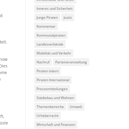
Inneres und Sicherheit
ed
Junge Piraten
Justiz
Kommentar
Kommunalpiraten
elt.
Landesverbände
Mobilität und Verkehr
Know
Nachruf
Parteiveranstaltung
Dies
Piraten intern
ahme
n
Piraten International
Pressemitteilungen
Städtebau und Wohnen
Themenbereiche
Umwelt
Urheberrecht
ft,
küste
Wirtschaft und Finanzen