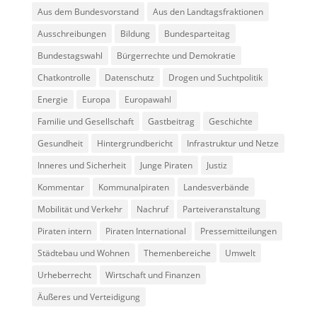
Aus dem Bundesvorstand
Aus den Landtagsfraktionen
Ausschreibungen
Bildung
Bundesparteitag
Bundestagswahl
Bürgerrechte und Demokratie
Chatkontrolle
Datenschutz
Drogen und Suchtpolitik
Energie
Europa
Europawahl
Familie und Gesellschaft
Gastbeitrag
Geschichte
Gesundheit
Hintergrundbericht
Infrastruktur und Netze
Inneres und Sicherheit
Junge Piraten
Justiz
Kommentar
Kommunalpiraten
Landesverbände
Mobilität und Verkehr
Nachruf
Parteiveranstaltung
Piraten intern
Piraten International
Pressemitteilungen
Städtebau und Wohnen
Themenbereiche
Umwelt
Urheberrecht
Wirtschaft und Finanzen
Äußeres und Verteidigung