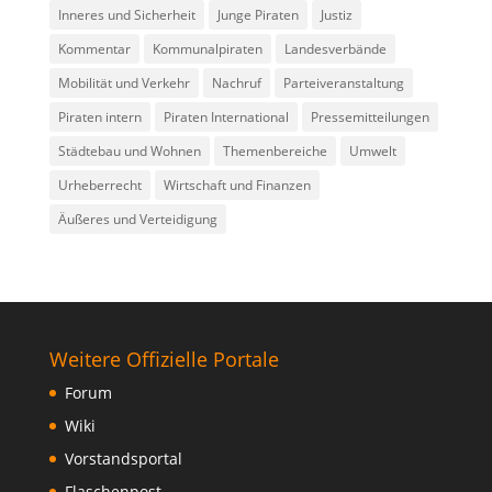
Inneres und Sicherheit
Junge Piraten
Justiz
Kommentar
Kommunalpiraten
Landesverbände
Mobilität und Verkehr
Nachruf
Parteiveranstaltung
Piraten intern
Piraten International
Pressemitteilungen
Städtebau und Wohnen
Themenbereiche
Umwelt
Urheberrecht
Wirtschaft und Finanzen
Äußeres und Verteidigung
Weitere Offizielle Portale
Forum
Wiki
Vorstandsportal
Flaschenpost